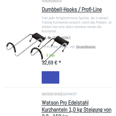
Zu diesem Produkt liegen noch ke
IRONSPORTS
Dumbbell-Hooks / Profi-Line
Fast jeder fortgeschrittene Sportler, der in seinem
Training Kurzhanteln einsetzt, kennt das Problem: Je
stärker man wird, desto schwerer werden die
Kurzhantel…
Art.-Nr.
159.P-HOOKS
*
Preise zzgl. MwSt., zzgl.
Versandkosten
6 Tage
32,69 € *
Zu diesem Produkt liegen noch ke
WATSON GYM EQUIPMENT
Watson Pro Edelstahl
Kurzhanteln 1,0 kg Steigung von