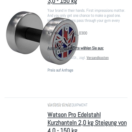
3,0 - 150 kg
Your brand in their hands. First impressions matter.
And you only get one chance to make a good one.
How many visitors pass through your gym every
day? What k…
Art.-Nr.
284.WPro1_0300
Weitere Optionen:
Ausstattung 1:, Bitte wählen Sie aus:
*
Preise zzgl. MwSt., zzgl.
Versandkosten
Preis auf Anfrage
Zu diesem Produkt liegen noch ke
WATSON GYM EQUIPMENT
Watson Pro Edelstahl
Kurzhanteln 2,0 kg Steigung von
4,0 - 150 kg