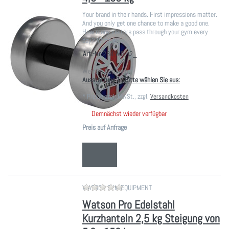
Your brand in their hands. First impressions matter.
And you only get one chance to make a good one.
How many visitors pass through your gym every
day? What k…
Art.-Nr.
284.WPro2_
Weitere Optionen:
Ausstattung 1:, Bitte wählen Sie aus:
*
Preise zzgl. MwSt., zzgl.
Versandkosten
Demnächst wieder verfügbar
Preis auf Anfrage
Zu diesem Produkt liegen noch ke
WATSON GYM EQUIPMENT
Watson Pro Edelstahl
Kurzhanteln 2,5 kg Steigung von