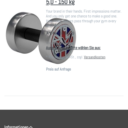
5,0 - 150 kg
Your brand in their hands. First impressions matter.
And you only get one chance to make a good one.
How many visitors pass through your gym every
day? What k…
Art.-Nr.
284.66679
Weitere Optionen:
Ausstattung 1:, Bitte wählen Sie aus:
*
Preise zzgl. MwSt., zzgl.
Versandkosten
Preis auf Anfrage
Informationen