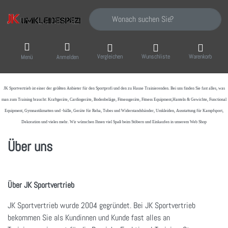
Geben Sie einen Suchbegriff ein. Während Sie
Vergleichen
Wunschliste
Warenkorb
Menü
Anmelden
JK Sportvertrieb
ist einer der größten Anbieter für den Sportprofi und den zu Hause Trainierenden. Bei uns finden Sie fast alles, was
man zum Training braucht: Kraftgeräte, Cardiogeräte, Bodenbeläge, Fitnessgeräte, Fitness Equipment,Hanteln & Gewichte, Functional
Equipment, Gymnastikmatten und -bälle, Geräte für Reha, Tubes und Widerstandsbänder, Umkleiden, Ausstattung für Kampfsport,
Dekoration und vieles mehr. Wir wünschen Ihnen viel Spaß beim Stöbern und Einkaufen in unserem Web Shop
Über uns
Über JK Sportvertrieb
JK Sportvertrieb wurde 2004 gegründet. Bei JK Sportvertrieb
bekommen Sie als Kundinnen und Kunde fast alles an