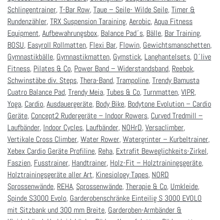
Schlingentrainer
,
T-Bar Row
,
Taue – Seile- Wilde Seile
,
Timer &
Rundenzähler
,
TRX Suspension Taraining
,
Aerobic
,
Aqua Fitness
Equipment
,
Aufbewahrungsbox
,
Balance Pad´s
,
Bälle
,
Bar Training
,
BOSU
,
Easyroll Rollmatten
,
Flexi Bar
,
Flowin
,
Gewichtsmanschetten
,
Gymnastikbälle
,
Gymnastikmatten
,
Gymstick
,
Langhantelsets
,
O´live
Fitness
,
Pilates & Co
,
Power Band – Widerstandsband
,
Reebok
,
Schwinstäbe div. Steps
,
Thera-Band
,
Trampoline
,
Trendy Bamusta
Cuatro Balance Pad
,
Trendy Meia
,
Tubes & Co
,
Turnmatten
,
VIPR
,
Yoga
,
Cardio
,
Ausdauergeräte
,
Body Bike
,
Bodytone Evolution – Cardio
Geräte
,
Concept2 Rudergeräte – Indoor Rowers
,
Curved Tredmill –
Laufbänder
,
Indoor Cycles
,
Laufbänder
,
NOHrD
,
Versaclimber
,
Vertikale Cross Climber
,
Water Rower
,
Watergrinter – Kurbeltrainer
,
Xebex Cardio Geräte Profiline
,
Reha
,
Extrafit Beweglichkeits-Zirkel
,
Faszien
,
Fusstrainer
,
Handtrainer
,
Holz-Fit – Holztrainingsgeräte
,
Holztrainingsgeräte aller Art
,
Kinesiology Tapes
,
NORD
Sprossenwände
,
REHA
,
Sprossenwände
,
Therapie & Co
,
Umkleide
,
Spinde S3000 Evolo
,
Garderobenschränke Einteilig S 3000 EVOLO
mit Sitzbank und 300 mm Breite
,
Garderoben-Armbänder &