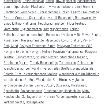
Kleiderbügel
,
Umkleidebänke
,
Böden
,
Abwurfplatten
,
Bädermatten
,
Gummi Sportboden Plattenform – verschiedene Größen
,
Gummi
Sportboden Rollenware – verschiedene Größen
,
Easyroll Rollmatten
,
Everroll Crosstile Sportboden
,
everroll Bodenbelag Rollenware div.
,
Exigo Lifting Platforms
,
Feuchtraummatten
,
Floor Protect
klarsichtig
,
Hygienematten
,
Kampfsportböden
,
Körper
Fallschutzmatten
,
Komplette Bodenschutzfläche – für Power Racks
,
Kunstrasen
,
Nassraummatte
,
Magnitudo Abwurfplatten
,
Pavigym
Body-Mind
,
Pavigym Endurance 7 mm
,
Paviygym Endurance S&S
,
Pavigym Extreme
,
Pavigym Motion
,
Pavigym Performance
,
Pavigym
Traiffic
,
Saunamatten
,
Solarien Matten
,
Studioline Classico
,
Studioline Quarto
,
Trendy Bodenbeläge
,
Turnmatten
,
Dekoration
,
Wandbilder auf Leinwand in verschieden Größen
,
Wandbilder als
Galerie Print in verschiedenen Größen
,
Wandbilder auf Alu-Dibond in
verschiedenen Größen
,
Wandbilder Bild Hinter Acylglas in
verchiedenen Größen
,
Banner
,
Boxen
,
Boxsäcke
,
Maisbirnen
,
Speedballs
,
Boxhandschuhe
,
Crosstraining-Handschuhe
,
MMA-
Handschuhe
,
Schlagpolster- Pratzen
,
Vorteilspakete
,
Sparpaket
,
Vorteilspakete
,
Bonuspakete
.