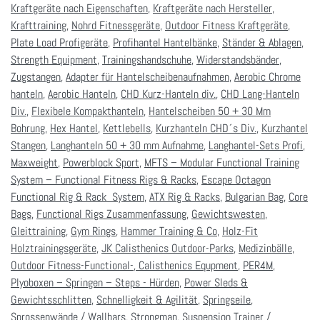
Kraftgeräte nach Eigenschaften
,
Kraftgeräte nach Hersteller
,
Krafttraining
,
Nohrd Fitnessgeräte
,
Outdoor Fitness Kraftgeräte
,
Plate Load Profigeräte
,
Profihantel Hantelbänke
,
Ständer & Ablagen
,
Strength Equipment
,
Trainingshandschuhe
,
Widerstandsbänder
,
Zugstangen
,
Adapter für Hantelscheibenaufnahmen
,
Aerobic Chrome
hanteln
,
Aerobic Hanteln
,
CHD Kurz-Hanteln div.
,
CHD Lang-Hanteln
Div.
,
Flexibele Kompakthanteln
,
Hantelscheiben 50 + 30 Mm
Bohrung
,
Hex Hantel
,
Kettlebells
,
Kurzhanteln CHD´s Div.
,
Kurzhantel
Stangen
,
Langhanteln 50 + 30 mm Aufnahme
,
Langhantel-Sets Profi
,
Maxweight
,
Powerblock Sport
,
MFTS – Modular Functional Training
System – Functional Fitness Rigs & Racks
,
Escape Octagon
Functional Rig & Rack
System
,
ATX Rig & Racks
,
Bulgarian Bag
,
Core
Bags
,
Functional Rigs Zusammenfassung
,
Gewichtswesten
,
Gleittraining
,
Gym Rings
,
Hammer Training & Co
,
Holz-Fit
Holztrainingsgeräte
,
JK Calisthenics Outdoor-Parks
,
Medizinbälle
,
Outdoor Fitness-Functional-, Calisthenics Equpment
,
PER4M
,
Plyoboxen – Springen – Steps - Hürden
,
Power Sleds &
Gewichtsschlitten
,
Schnelligkeit & Agilität
,
Springseile
,
Sprossenwände / Wallbars
,
Strongman
,
Suspension Trainer /