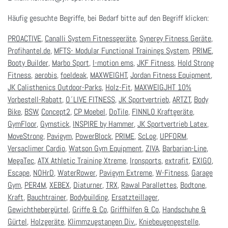
Häufig gesuchte Begriffe, bei Bedarf bitte auf den Begriff klicken:
PROACTIVE
,
Canalli System Fitnessgeräte
,
Synergy Fitness Geräte
,
Profihantel.de
,
MFTS- Modular Functional Trainings System
,
PRIME
,
Booty Builder
,
Marbo Sport
,
I-motion ems
,
JKF Fitness
,
Hold Strong
Fitness
,
aerobis
,
foeldeak
,
MAXWEIGHT
,
Jordan Fitness Equipment
,
JK Calisthenics Outdoor-Parks
,
Holz-Fit
,
MAXWEIGJHT 10%
Vorbestell-Rabatt
,
O´LIVE FITNESS
,
JK Sportvertrieb
,
ARTZT
,
Body
Bike
,
BSW
,
Concept2
,
CP Moebel
,
DoTile
,
FINNLO Kraftgeräte
,
GymFloor
,
Gymstick
,
INSPIRE by Hammer
,
JK Sportvertrieb Latex
,
MoveStrong
,
Pavigym
,
PowerBlock
,
PRIME
,
ScLog
,
UPFORM
,
Versaclimer Cardio
,
Watson Gym Equipment
,
ZIVA
,
Barbarian-Line
,
MegaTec
,
ATX Athletic Training Xtreme
,
Ironsports
,
extrafit
,
EXIGO
,
Escape
,
NOHrD
,
WaterRower
,
Pavigym Extreme
,
W-Fitness
,
Garage
Gym
,
PER4M
,
XEBEX
,
Diaturner
,
TRX
,
Rawal Parallettes
,
Bodtone
,
Kraft
,
Bauchtrainer
,
Bodybuilding
,
Ersatzteillager
,
Gewichthebergürtel
,
Griffe & Co
,
Griffhilfen & Co
,
Handschuhe &
Gürtel
,
Holzgeräte
,
Klimmzugstangen Div.
,
Kniebeugengestelle
,