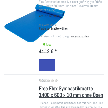
Flex Gymnastikmatte! Mit einer großzügigen Größe
von 1800 x 600 mm und einer Dicke von 10 mm
bietet sie exz…
Art.-Nr.
140.831-
Weitere Option:
Farbe der Matte wählen
*
Preise zzgl. MwSt., zzgl.
Versandkosten
6 Tage
44,12 € *
Zu diesem Produkt liegen noch ke
FLOCKAN
Free Flex Gymnastikmatte
1400 x 600 x 10 mm ohne Ösen
Erleben Sie Komfort und Stabilität mit der Free Flex
Gymnastikmatte! Die großzügige Größe von 1400 x