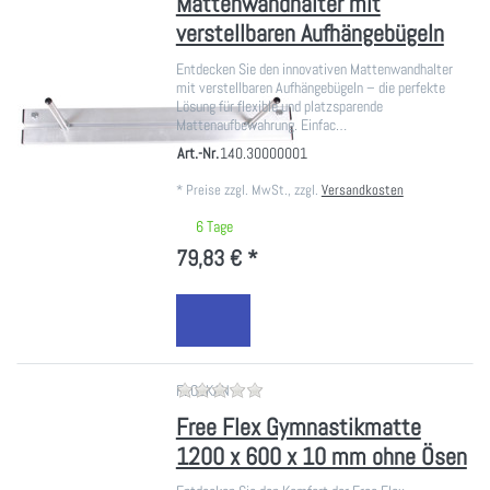
Mattenwandhalter mit
verstellbaren Aufhängebügeln
Entdecken Sie den innovativen Mattenwandhalter
mit verstellbaren Aufhängebügeln – die perfekte
Lösung für flexible und platzsparende
Mattenaufbewahrung. Einfac…
Art.-Nr.
140.30000001
*
Preise zzgl. MwSt., zzgl.
Versandkosten
6 Tage
79,83 € *
Zu diesem Produkt liegen noch ke
FLOCKAN
Free Flex Gymnastikmatte
1200 x 600 x 10 mm ohne Ösen