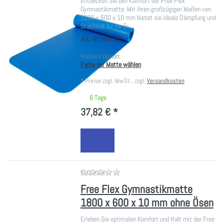
Entdecken Sie den Komfort der Free Flex
Gymnastikmatte: Mit ihren großzügigen Maßen von
1200 x 600 x 10 mm bietet sie ideale Dämpfung und
Stabilität für Ihr Tr…
Art.-Nr.
140.831-
Weitere Option:
Farbe der Matte wählen
*
Preise zzgl. MwSt., zzgl.
Versandkosten
6 Tage
37,82 € *
Zu diesem Produkt liegen noch ke
FLOCKAN
Free Flex Gymnastikmatte
1800 x 600 x 10 mm ohne Ösen
Erleben Sie optimalen Komfort und Halt mit der Free