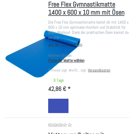
Free Flex Gymnastikmatte
1400 x 600 x 10 mm mit Ösen
Die Free Flex Gymnastikmatte bietet dir mit 1400 x
600 x 10 mm optimalen Komfort und Stabilität für
jedes Workout. Dank der praktischen Ösen kannst du
sie plat…
Art.-Nr.
140.8314060-
Weitere Option:
Farbe der Matte wählen
*
Preise zzgl. MwSt., zzgl.
Versandkosten
6 Tage
42,86 € *
Zu diesem Produkt liegen noch ke
FLOCKAN