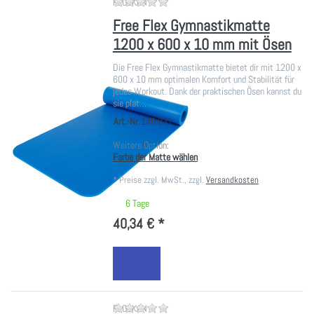
Zu diesem Produkt liegen noch ke
FLOCKAN
Free Flex Gymnastikmatte
1200 x 600 x 10 mm mit Ösen
Die Free Flex Gymnastikmatte bietet dir mit 1200 x
600 x 10 mm optimalen Komfort und Stabilität für
jedes Workout. Dank der praktischen Ösen kannst du
sie plat…
Art.-Nr.
140.831-
Weitere Option:
Farbe der Matte wählen
*
Preise zzgl. MwSt., zzgl.
Versandkosten
6 Tage
40,34 € *
Zu diesem Produkt liegen noch ke
FLOCKAN