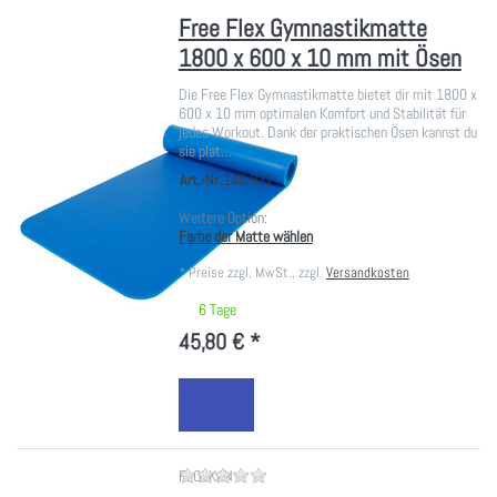
Free Flex Gymnastikmatte
1800 x 600 x 10 mm mit Ösen
Die Free Flex Gymnastikmatte bietet dir mit 1800 x
600 x 10 mm optimalen Komfort und Stabilität für
jedes Workout. Dank der praktischen Ösen kannst du
sie plat…
Art.-Nr.
140.831-
Weitere Option:
Farbe der Matte wählen
*
Preise zzgl. MwSt., zzgl.
Versandkosten
6 Tage
45,80 € *
Zu diesem Produkt liegen noch ke
FLOCKAN