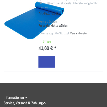
600 x 10 mm bietet ideale Unterstützung für Ihr
Training.…
Art.-Nr.
140.831-
Weitere Option:
Farbe der Matte wählen
*
Preise zzgl. MwSt., zzgl.
Versandkosten
6 Tage
41,60 € *
Informationen
Service, Versand & Zahlung