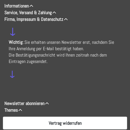
Informationen
Service, Versand & Zahlung
Firma, Impressum & Datenschutz
↓
Wichtig:
Sie erhalten unseren Newsletter erst, nachdem Sie
Ihre Anmeldung per E-Mail bestätigt haben.
Die Bestätigungsnachricht wird Ihnen zeitnah nach dem
Eintragen zugesendet.
↓
Newsletter abonnieren
Themes
Vertrag widerrufen