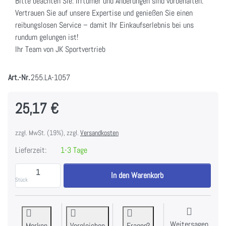
Bitte beachten Sie: Irrtümer und Änderungen sind vorbehalten.
Vertrauen Sie auf unsere Expertise und genießen Sie einen
reibungslosen Service – damit Ihr Einkaufserlebnis bei uns
rundum gelungen ist!
Ihr Team von JK Sportvertrieb
Art.-Nr.
255.LA-1057
25,17 €
zzgl. MwSt. (19%), zzgl.
Versandkosten
Lieferzeit:
1-3 Tage
ARTZT vitality TriggerHolz PLUS zu 25,17 €, Menge 1
In den Warenkorb
Stück
Weitersagen
Merken
Vergleichen
Fragen?