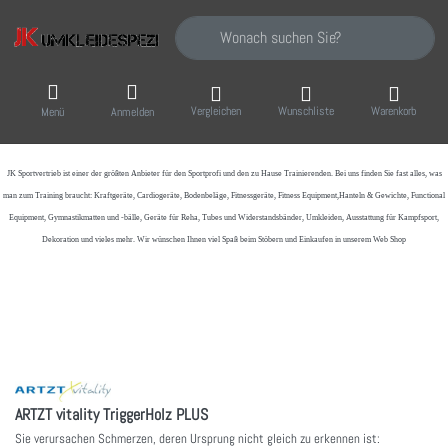
Geben Sie einen Suchbegriff ein. Während Sie
Vergleichen
Wunschliste
Warenkorb
Menü
Anmelden
JK Sportvertrieb
ist einer der größten Anbieter für den Sportprofi und den zu Hause Trainierenden. Bei uns finden Sie fast alles, was
man zum Training braucht: Kraftgeräte, Cardiogeräte, Bodenbeläge, Fitnessgeräte, Fitness Equipment,Hanteln & Gewichte, Functional
Equipment, Gymnastikmatten und -bälle, Geräte für Reha, Tubes und Widerstandsbänder, Umkleiden, Ausstattung für Kampfsport,
Dekoration und vieles mehr. Wir wünschen Ihnen viel Spaß beim Stöbern und Einkaufen in unserem Web Shop
ARTZT vitality TriggerHolz PLUS
Sie verursachen Schmerzen, deren Ursprung nicht gleich zu erkennen ist: