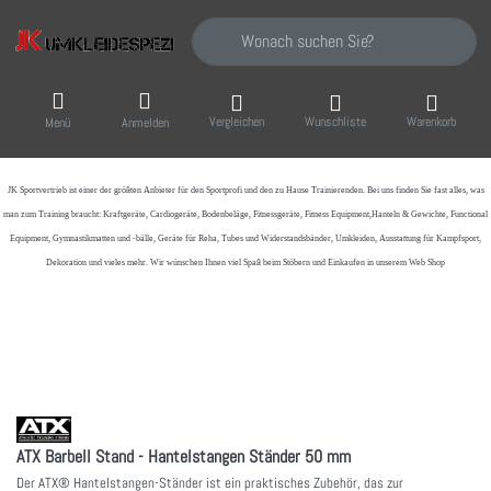
Geben Sie einen Suchbegriff ein. Während Sie
Vergleichen
Wunschliste
Warenkorb
Menü
Anmelden
JK Sportvertrieb
ist einer der größten Anbieter für den Sportprofi und den zu Hause Trainierenden. Bei uns finden Sie fast alles, was
man zum Training braucht: Kraftgeräte, Cardiogeräte, Bodenbeläge, Fitnessgeräte, Fitness Equipment,Hanteln & Gewichte, Functional
Equipment, Gymnastikmatten und -bälle, Geräte für Reha, Tubes und Widerstandsbänder, Umkleiden, Ausstattung für Kampfsport,
Dekoration und vieles mehr. Wir wünschen Ihnen viel Spaß beim Stöbern und Einkaufen in unserem Web Shop
ATX Barbell Stand - Hantelstangen Ständer 50 mm
Der ATX® Hantelstangen-Ständer ist ein praktisches Zubehör, das zur