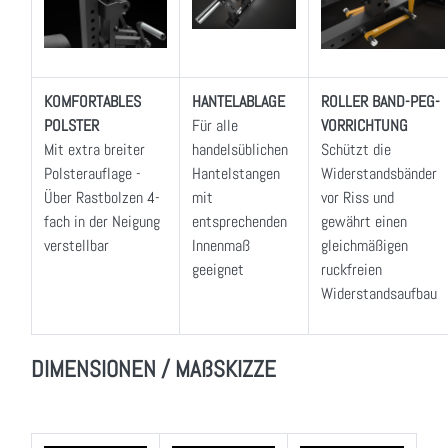
KOMFORTABLES
HANTELABLAGE
ROLLER BAND-PEG-
POLSTER
Für alle
VORRICHTUNG
Mit extra breiter
handelsüblichen
Schützt die
Polsterauflage -
Hantelstangen
Widerstandsbänder
Über Rastbolzen 4-
mit
vor Riss und
fach in der Neigung
entsprechenden
gewährt einen
verstellbar
Innenmaß
gleichmäßigen
geeignet
ruckfreien
Widerstandsaufbau
DIMENSIONEN / MAßSKIZZE