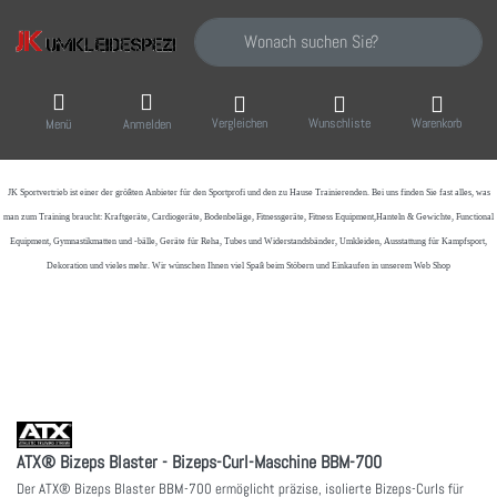
Geben Sie einen Suchbegriff ein. Während Sie
Vergleichen
Wunschliste
Warenkorb
Menü
Anmelden
JK Sportvertrieb
ist einer der größten Anbieter für den Sportprofi und den zu Hause Trainierenden. Bei uns finden Sie fast alles, was
man zum Training braucht: Kraftgeräte, Cardiogeräte, Bodenbeläge, Fitnessgeräte, Fitness Equipment,Hanteln & Gewichte, Functional
Equipment, Gymnastikmatten und -bälle, Geräte für Reha, Tubes und Widerstandsbänder, Umkleiden, Ausstattung für Kampfsport,
Dekoration und vieles mehr. Wir wünschen Ihnen viel Spaß beim Stöbern und Einkaufen in unserem Web Shop
ATX® Bizeps Blaster - Bizeps-Curl-Maschine BBM-700
Der ATX® Bizeps Blaster BBM-700 ermöglicht präzise, isolierte Bizeps-Curls für