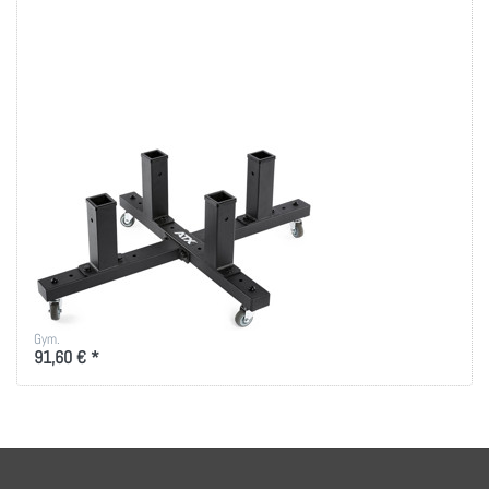
ENTER
für mehr
Optionen
zu ATX®
Option
Storage
Rack für
Optionen
Zu diesem Produkt liegen noch keine Bewertungen vor.
ATX
ATX® Option
Storage Rack für
Optionen
4-fach Storage - für alle ATX -
Optionen. Bringt Ordnung in Ihr
Gym.
91,60 € *