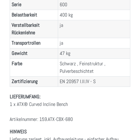
Serie
600
Belastbarkeit
400 kg
Verstellbarkeit
ja
Rückenlehne
Transportrollen
ja
Gewicht
47 kg
Farbe
Schwarz , Feinstruktur ,
Pulverbeschichtet
Zertifizierung
EN 20957 I.II.IV - S
LIEFERUMFANG:
1 x ATX® Curved Incline Bench
Artikelnummer: 159.ATX-CBX-680
HINWEIS
Lieferung zerlegt, inkl. Aufbauanleitung - einfacher Aufbau.