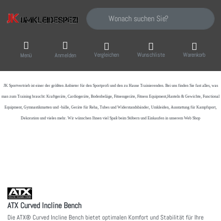
Geben Sie einen Suchbegriff ein. Während Sie
Vergleichen
Wunschliste
Warenkorb
Menü
Anmelden
JK Sportvertrieb
ist einer der größten Anbieter für den Sportprofi und den zu Hause Trainierenden. Bei uns finden Sie fast alles, was
man zum Training braucht: Kraftgeräte, Cardiogeräte, Bodenbeläge, Fitnessgeräte, Fitness Equipment,Hanteln & Gewichte, Functional
Equipment, Gymnastikmatten und -bälle, Geräte für Reha, Tubes und Widerstandsbänder, Umkleiden, Ausstattung für Kampfsport,
Dekoration und vieles mehr. Wir wünschen Ihnen viel Spaß beim Stöbern und Einkaufen in unserem Web Shop
ATX Curved Incline Bench
Die ATX® Curved Incline Bench bietet optimalen Komfort und Stabilität für Ihre