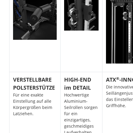
®
VERSTELLBARE
HIGH-END
ATX
-INN
POLSTERSTÜTZE
im DETAIL
Die innovativ
Seillängenjus
Für eine exakte
Hochwertige
das Einstelle
Einstellung auf alle
Aluminium-
Griffhöhe.
Körpergrößen beim
Seilrollen sorgen
Latziehen.
für ein
einzigartiges,
geschmeidiges
Laufverhalten.