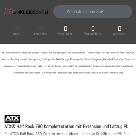
Geben Sie einen Suchbegriff ein. Während Sie
Vergleichen
Wunschliste
Warenkorb
Menü
Anmelden
JK Sportvertrieb
ist einer der größten Anbieter für den Sportprofi und den zu Hause Trainierenden. Bei uns finden Sie fast alles, was
man zum Training braucht: Kraftgeräte, Cardiogeräte, Bodenbeläge, Fitnessgeräte, Fitness Equipment,Hanteln & Gewichte, Functional
Equipment, Gymnastikmatten und -bälle, Geräte für Reha, Tubes und Widerstandsbänder, Umkleiden, Ausstattung für Kampfsport,
Dekoration und vieles mehr. Wir wünschen Ihnen viel Spaß beim Stöbern und Einkaufen in unserem Web Shop
ATX® Half Rack 780 Komplettstation mit Extension und Latzug PL
Die ATX® Half Rack 780 Komplettstation bietet ultimative Stabilität und Vielfalt