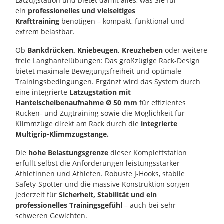
Latzugstation und bietet damit alles, was Sie für
ein
professionelles und vielseitiges
Krafttraining
benötigen – kompakt, funktional und
extrem belastbar.
Ob
Bankdrücken, Kniebeugen, Kreuzheben
oder weitere
freie Langhantelübungen: Das großzügige Rack-Design
bietet maximale Bewegungsfreiheit und optimale
Trainingsbedingungen. Ergänzt wird das System durch
eine integrierte
Latzugstation mit
Hantelscheibenaufnahme Ø 50 mm
für effizientes
Rücken- und Zugtraining sowie die Möglichkeit für
Klimmzüge direkt am Rack durch die
integrierte
Multigrip-Klimmzugstange.
Die
hohe Belastungsgrenze
dieser Komplettstation
erfüllt selbst die Anforderungen leistungsstarker
Athletinnen und Athleten. Robuste J-Hooks, stabile
Safety-Spotter und die massive Konstruktion sorgen
jederzeit für
Sicherheit, Stabilität und ein
professionelles Trainingsgefühl
– auch bei sehr
schweren Gewichten.