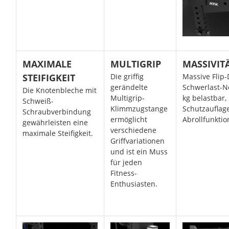
MAXIMALE
MULTIGRIP
MASSIVIT
STEIFIGKEIT
Die griffig
Massive Flip-
gerändelte
Schwerlast-N
Die Knotenbleche mit
Multigrip-
kg belastbar,
Schweiß-
Klimmzugstange
Schutzauflag
Schraubverbindung
ermöglicht
Abrollfunktio
gewährleisten eine
verschiedene
maximale Steifigkeit.
Griffvariationen
und ist ein Muss
für jeden
Fitness-
Enthusiasten.