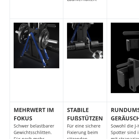
MEHRWERT IM
STABILE
RUNDUMS
FOKUS
FUßSTÜTZEN
GERÄUSC
Schwer belastbarer
Für eine sichere
Sowohl die J-
Gewichtsschlitten.
Fixierung beim
Spotter sind
Für noch mehr
sitzenden
mit strapazie