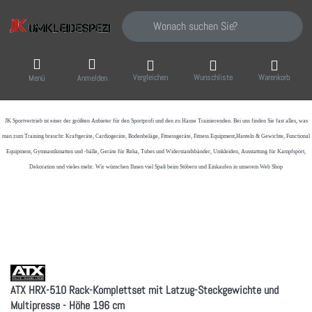
Geben Sie einen Suchbegriff ein. Während Sie
Vergleichen
Wunschliste
Warenkorb
Menü
Anmelden
JK Sportvertrieb
ist einer der größten Anbieter für den Sportprofi und den zu Hause Trainierenden. Bei uns finden Sie fast alles, was
man zum Training braucht: Kraftgeräte, Cardiogeräte, Bodenbeläge, Fitnessgeräte, Fitness Equipment,Hanteln & Gewichte, Functional
Equipment, Gymnastikmatten und -bälle, Geräte für Reha, Tubes und Widerstandsbänder, Umkleiden, Ausstattung für Kampfsport,
Dekoration und vieles mehr. Wir wünschen Ihnen viel Spaß beim Stöbern und Einkaufen in unserem Web Shop
ATX HRX-510 Rack-Komplettset mit Latzug-Steckgewichte und
Multipresse - Höhe 196 cm