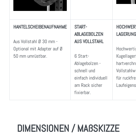
HANTELSCHEIBENAUFNAHME
START-
HOCHWER
ABLAGEBOLZEN
LAGERUN
Aus Vollstahl Ø 30 mm -
AUS VOLLSTAHL
Optional mit Adapter auf Ø
Hochwertig
50 mm umrüstbar.
6 Start-
Kugellager
Ablagebolzen -
hartverch
schnell und
Vollstahlw
einfach individuell
für ruckfre
am Rack sicher
Laufeigens
fixierbar.
DIMENSIONEN / MAßSKIZZE