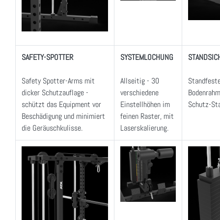
SAFETY-SPOTTER
SYSTEMLOCHUNG
STANDSIC
Safety Spotter-Arms mit
Allseitig - 30
Standfest
dicker Schutzauflage -
verschiedene
Bodenrahm
schützt das Equipment vor
Einstellhöhen im
Schutz-St
Beschädigung und minimiert
feinen Raster, mit
die Geräuschkulisse.
Laserskalierung.