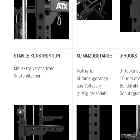
STABILE KONSTRUKTION
KLIMMZUGSTANGE
J-HOOKS
Mit extra verstärkten
Multigrip-
J-Hooks a
Knotenblechen
Klimmzugstange -
10 mm sta
aus Vollstahl -
Bandstahl 
griffig gerändelt.
Schutzgum