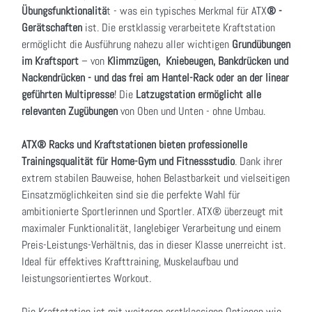
Übungsfunktionalitä
t - was ein typisches Merkmal für ATX
® -
Gerätschaften
ist. Die erstklassig verarbeitete Kraftstation
ermöglicht die Ausführung nahezu aller wichtigen
Grundübungen
im Kraftsport
– von
Klimmzügen, Kniebeugen, Bankdrücken und
Nackendrücken - und das frei am Hantel-Rack oder an der linear
geführten Multipresse
! Die
Latzugstation ermöglicht alle
relevanten Zugübungen
von Oben und Unten - ohne Umbau.
ATX® Racks und Kraftstationen bieten professionelle
Trainingsqualität für Home-Gym und Fitnessstudio
. Dank ihrer
extrem stabilen Bauweise, hohen Belastbarkeit und vielseitigen
Einsatzmöglichkeiten sind sie die perfekte Wahl für
ambitionierte Sportlerinnen und Sportler. ATX® überzeugt mit
maximaler Funktionalität, langlebiger Verarbeitung und einem
Preis-Leistungs-Verhältnis, das in dieser Klasse unerreicht ist.
Ideal für effektives Krafttraining, Muskelaufbau und
leistungsorientiertes Workout.
Die Kraftstation ist mit weiteren erstklassigen Optionen wie