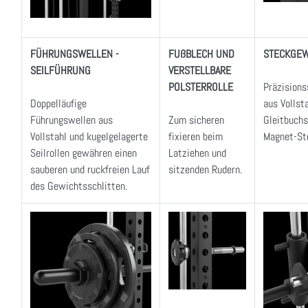
FÜHRUNGSWELLEN -
FUßBLECH UND
STECKGEW
SEILFÜHRUNG
VERSTELLBARE
POLSTERROLLE
Präzision
Doppelläufige
aus Vollst
Führungswellen aus
Zum sicheren
Gleitbuchs
Vollstahl und kugelgelagerte
fixieren beim
Magnet-St
Seilrollen gewähren einen
Latziehen und
sauberen und ruckfreien Lauf
sitzenden Rudern.
des Gewichtsschlitten.