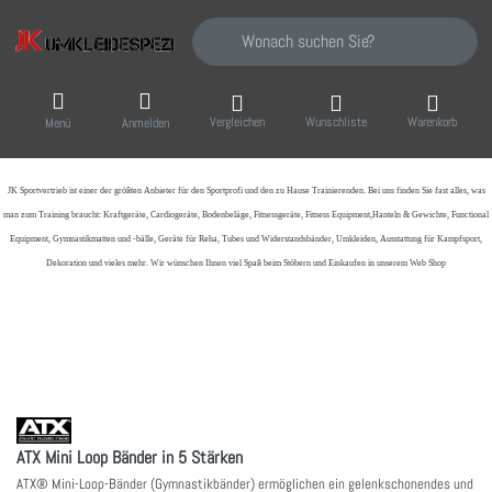
Geben Sie einen Suchbegriff ein. Während Sie
Vergleichen
Wunschliste
Warenkorb
Menü
Anmelden
JK Sportvertrieb
ist einer der größten Anbieter für den Sportprofi und den zu Hause Trainierenden. Bei uns finden Sie fast alles, was
man zum Training braucht: Kraftgeräte, Cardiogeräte, Bodenbeläge, Fitnessgeräte, Fitness Equipment,Hanteln & Gewichte, Functional
Equipment, Gymnastikmatten und -bälle, Geräte für Reha, Tubes und Widerstandsbänder, Umkleiden, Ausstattung für Kampfsport,
Dekoration und vieles mehr. Wir wünschen Ihnen viel Spaß beim Stöbern und Einkaufen in unserem Web Shop
ATX Mini Loop Bänder in 5 Stärken
ATX® Mini-Loop-Bänder (Gymnastikbänder) ermöglichen ein gelenkschonendes und