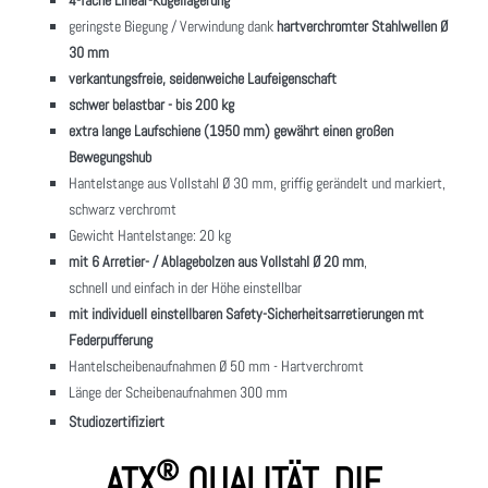
4-fache Linear-Kugellagerung
geringste Biegung / Verwindung dank
hartverchromter Stahlwellen Ø
30 mm
verkantungsfreie, seidenweiche Laufeigenschaft
schwer belastbar - bis 200 kg
extra lange Laufschiene (1950 mm) gewährt einen großen
Bewegungshub
Hantelstange aus Vollstahl Ø 30 mm, griffig gerändelt und markiert,
schwarz verchromt
Gewicht Hantelstange: 20 kg
mit 6 Arretier- / Ablagebolzen aus Vollstahl Ø 20 mm
,
schnell und einfach in der Höhe einstellbar
mit individuell einstellbaren Safety-Sicherheitsarretierungen mt
Federpufferung
Hantelscheibenaufnahmen Ø 50 mm - Hartverchromt
Länge der Scheibenaufnahmen 300 mm
Studiozertifiziert
®
ATX
QUALITÄT, DIE