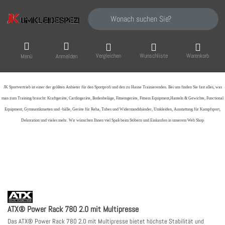
Geben Sie einen Suchbegriff ein. Während Sie
Vergleichen
Wunschliste
Warenkorb
Menü
Anmelden
JK Sportvertrieb
ist einer der größten Anbieter für den Sportprofi und den zu Hause Trainierenden. Bei uns finden Sie fast alles, was
man zum Training braucht: Kraftgeräte, Cardiogeräte, Bodenbeläge, Fitnessgeräte, Fitness Equipment,Hanteln & Gewichte, Functional
Equipment, Gymnastikmatten und -bälle, Geräte für Reha, Tubes und Widerstandsbänder, Umkleiden, Ausstattung für Kampfsport,
Dekoration und vieles mehr. Wir wünschen Ihnen viel Spaß beim Stöbern und Einkaufen in unserem Web Shop
ATX® Power Rack 780 2.0 mit Multipresse
Das ATX® Power Rack 780 2.0 mit Multipresse bietet höchste Stabilität und