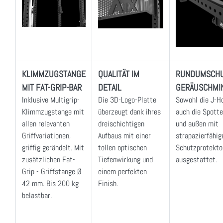
KLIMMZUGSTANGE
QUALITÄT IM
RUNDUMSCHU
MIT FAT-GRIP-BAR
DETAIL
GERÄUSCHMI
Inklusive Multigrip-
Die 3D-Logo-Platte
Sowohl die J-H
Klimmzugstange mit
überzeugt dank ihres
auch die Spotte
allen relevanten
dreischichtigen
und außen mit
Griffvariationen,
Aufbaus mit einer
strapazierfähig
griffig gerändelt. Mit
tollen optischen
Schutzprotekto
zusätzlichen Fat-
Tiefenwirkung und
ausgestattet.
Grip - Griffstange Ø
einem perfekten
42 mm. Bis 200 kg
Finish.
belastbar.