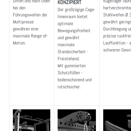
Unten und nach Oben
Kugellager lauf
KONZIPIERT
bei den
hartverchromte
Der großzügige Cage-
Führungswellen der
Stahlwellen Ø 
Innenraum bietet
Multipresse
gewährt gering
optimale
gewähren eine
Durchbiegung u
Bewegungsfreiheit
maximale Range-of-
präzise ruckfre
und gewährt
Motion.
Lauffunktion - 
maximale
schweren Gewi
Standsicherheit -
Freistehend.
Mit gummierten
Schutzfüßen -
bodenschonend und
rutschsicher.