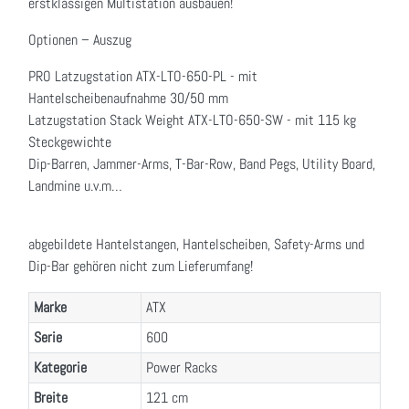
erstklassigen Multistation ausbauen!
Optionen – Auszug
PRO Latzugstation ATX-LTO-650-PL - mit
Hantelscheibenaufnahme 30/50 mm
Latzugstation Stack Weight ATX-LTO-650-SW - mit 115 kg
Steckgewichte
Dip-Barren, Jammer-Arms, T-Bar-Row, Band Pegs, Utility Board,
Landmine u.v.m…
abgebildete Hantelstangen, Hantelscheiben, Safety-Arms und
Dip-Bar gehören nicht zum Lieferumfang!
Marke
ATX
Serie
600
Kategorie
Power Racks
Breite
121 cm