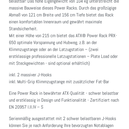
belastbar! Das hohe Eigengewicht von 104 kg unterstreicht die
massive Bauweise dieses Power Racks. Durch das großzügige
Abmaß von 121 cm Breite und 156 cm Tiefe bietet das Rack
einen komfortablen Innenraum und gewährt maximale
Standsicherheit.
Mit einer Höhe von 215 cm bietet das ATX® Power Rack PRX-
650 optimale Vorspannung und Hubweg, z.B. an der
Klimmzugstange oder an der Latzugstation – (zwei
erstklassige professionelle Latzugstationen – Plate Load oder
mit Steckgewichten - sind optional erhältlich)
inkl. 2 massiver J-Hooks
inkl. Multi-Grip Klimmzugstange mit zusätzlicher Fat-Bar
Eine Power Rack in bewährter ATX-Qualität - schwer belastbar
und erstklassig in Design und Funktionalität - Zertifiziert nach
EN 20957 I.II.IV – S
Serienmäßig ausgestattet mit 2 schwer belastbaren J-Hooks
können Sie je nach Anforderung Ihre bevorzugten Notablagen