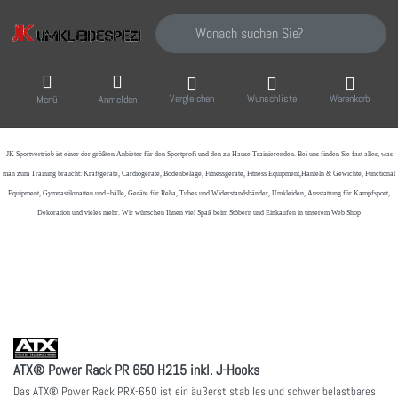
Geben Sie einen Suchbegriff ein. Während Sie
Vergleichen
Wunschliste
Warenkorb
Menü
Anmelden
JK Sportvertrieb
ist einer der größten Anbieter für den Sportprofi und den zu Hause Trainierenden. Bei uns finden Sie fast alles, was
man zum Training braucht: Kraftgeräte, Cardiogeräte, Bodenbeläge, Fitnessgeräte, Fitness Equipment,Hanteln & Gewichte, Functional
Equipment, Gymnastikmatten und -bälle, Geräte für Reha, Tubes und Widerstandsbänder, Umkleiden, Ausstattung für Kampfsport,
Dekoration und vieles mehr. Wir wünschen Ihnen viel Spaß beim Stöbern und Einkaufen in unserem Web Shop
ATX® Power Rack PR 650 H215 inkl. J-Hooks
Das ATX® Power Rack PRX-650 ist ein äußerst stabiles und schwer belastbares