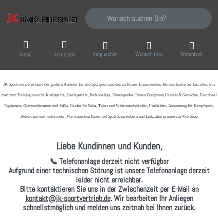
Geben Sie einen Suchbegriff ein. Während Sie
Vergleichen
Wunschliste
Warenkorb
Menü
Anmelden
JK Sportvertrieb
ist einer der größten Anbieter für den Sportprofi und den zu Hause Trainierenden. Bei uns finden Sie fast alles, was
man zum Training braucht: Kraftgeräte, Cardiogeräte, Bodenbeläge, Fitnessgeräte, Fitness Equipment,Hanteln & Gewichte, Functional
Equipment, Gymnastikmatten und -bälle, Geräte für Reha, Tubes und Widerstandsbänder, Umkleiden, Ausstattung für Kampfsport,
Dekoration und vieles mehr. Wir wünschen Ihnen viel Spaß beim Stöbern und Einkaufen in unserem Web Shop
Liebe Kundinnen und Kunden,
📞 Telefonanlage derzeit nicht verfügbar
Aufgrund einer technischen Störung ist unsere Telefonanlage derzeit
leider nicht erreichbar.
Bitte kontaktieren Sie uns in der Zwischenzeit per
E-Mail
an
kontakt@jk-sportvertrieb.de
. Wir bearbeiten Ihr Anliegen
schnellstmöglich und melden uns zeitnah bei Ihnen zurück.