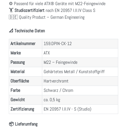
⚙️ Passend für viele ATX® Geräte mit M22-Feingewinde
🏋️
Studiozertifiziert
nach EN 20957 I.II.IV Class S
🇩🇪 Quality Product – German Engineering
📐 Technische Daten
Artikelnummer
159.DPIN-CK-12
Marke
ATX
Passung
M22 – Feingewinde
Material
Gehärtetes Metall / Kunststoffgriff
Oberfläche
Hartverchromt
Farbe
Schwarz / Chrom
Gewicht
ca. 0,5 kg
Zertifizierung
EN 20957 I.II.IV - S (Studio)
📦 Lieferumfang