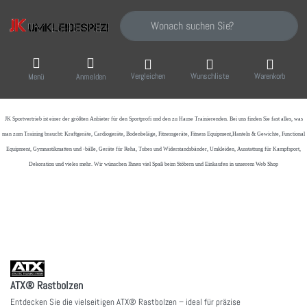
Geben Sie einen Suchbegriff ein. Während Sie
Vergleichen
Wunschliste
Warenkorb
Menü
Anmelden
JK Sportvertrieb
ist einer der größten Anbieter für den Sportprofi und den zu Hause Trainierenden. Bei uns finden Sie fast alles, was
man zum Training braucht: Kraftgeräte, Cardiogeräte, Bodenbeläge, Fitnessgeräte, Fitness Equipment,Hanteln & Gewichte, Functional
Equipment, Gymnastikmatten und -bälle, Geräte für Reha, Tubes und Widerstandsbänder, Umkleiden, Ausstattung für Kampfsport,
Dekoration und vieles mehr. Wir wünschen Ihnen viel Spaß beim Stöbern und Einkaufen in unserem Web Shop
ATX® Rastbolzen
Entdecken Sie die vielseitigen ATX® Rastbolzen – ideal für präzise