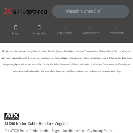
Geben Sie einen Suchbegriff ein. Während Sie
Vergleichen
Wunschliste
Warenkorb
Menü
Anmelden
JK Sportvertrieb
ist einer der größten Anbieter für den Sportprofi und den zu Hause Trainierenden. Bei uns finden Sie fast alles, was
man zum Training braucht: Kraftgeräte, Cardiogeräte, Bodenbeläge, Fitnessgeräte, Fitness Equipment,Hanteln & Gewichte, Functional
Equipment, Gymnastikmatten und -bälle, Geräte für Reha, Tubes und Widerstandsbänder, Umkleiden, Ausstattung für Kampfsport,
Dekoration und vieles mehr. Wir wünschen Ihnen viel Spaß beim Stöbern und Einkaufen in unserem Web Shop
ATX® Roller Cable Handle - Zugseil
Der ATX® Roller Cable Handle - Zugseil ist die perfekte Ergänzung für Ihr