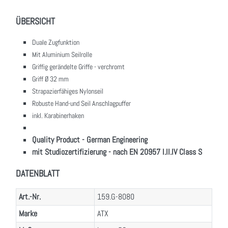
ÜBERSICHT
Duale Zugfunktion
Mit Aluminium Seilrolle
Griffig gerändelte Griffe - verchromt
Griff Ø 32 mm
Strapazierfähiges Nylonseil
Robuste Hand-und Seil Anschlagpuffer
inkl. Karabinerhaken
Quality Product - German Engineering
mit Studiozertifizierung - nach EN 20957 I.II.IV Class S
DATENBLATT
Art.-Nr.
159.G-8080
Marke
ATX