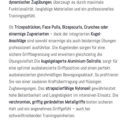
dynamischer Zugübungen
, überzeugt es durch maximale
Funktionalität, langlebige Materialien und ein professionelles
Trainingsgefühl.
Ob
Trizepsdrücken, Face Pulls, Bizepscurls, Crunches oder
einarmige Zugvarianten
– dank der integrierten
Kugel-
Anschläge
sind sowohl einarmige als auch beidarmige Übungen
professionell ausführbar. Die Kugelenden sorgen für eine
sichere Griffbegrenzung und erweitern gleichzeitig die
Übungsvielfalt.Die
kugelgelagerte Aluminium-Seilrolle
, sorgt für
eine optimal ausbalancierte Griffposition und einen perfekt
ausbalancierten gleichmäßigen Bewegungsablauf. So profitieren
Sie von einer sauberen Kraftübertragung und flüssigen
Zugbewegungen. Das
strapazierfähige Nylonseil
gewährleistet
hohe Belastbarkeit und Langlebigkeit im intensiven Einsatz. Die
verchromten, griffig gerändelten Metallgriffe
bieten sicheren
Halt und ein angenehmes Griffgefühl – auch bei
schweißtreibenden Trainingseinheiten.