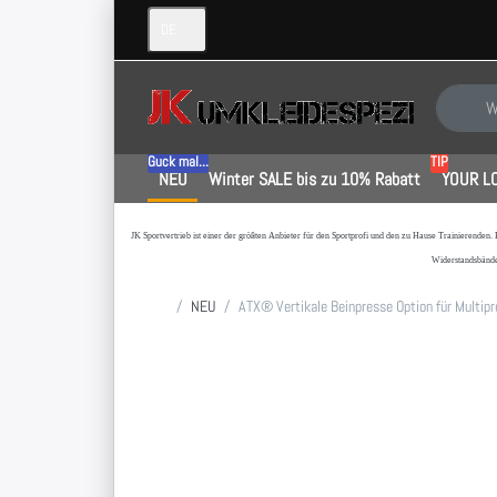
DE
Geben Sie
Guck mal...
TIP
NEU
Winter SALE bis zu 10% Rabatt
YOUR L
JK Sportvertrieb
ist einer der größten Anbieter für den Sportprofi und den zu Hause Trainierenden.
Widerstandsbände
Startseite
NEU
ATX® Vertikale Beinpresse Option für Multip