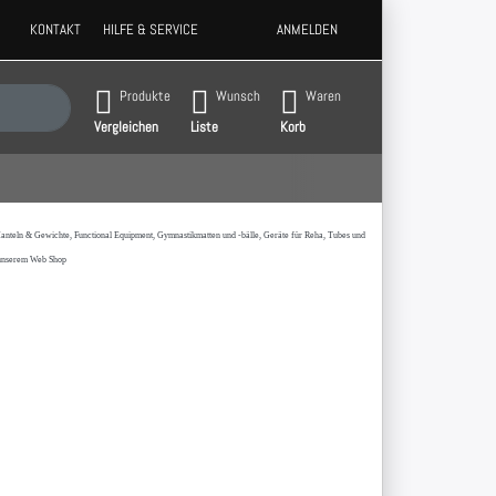
KONTAKT
HILFE & SERVICE
ANMELDEN
 Ergebnisse. Drücken Sie die Eingabetaste, um alle Ergebnisse aufzurufen.
Produkte
Wunsch
Waren
Vergleichen
Liste
Korb
t,Hanteln & Gewichte, Functional Equipment, Gymnastikmatten und -bälle, Geräte für Reha, Tubes und
 unserem Web Shop