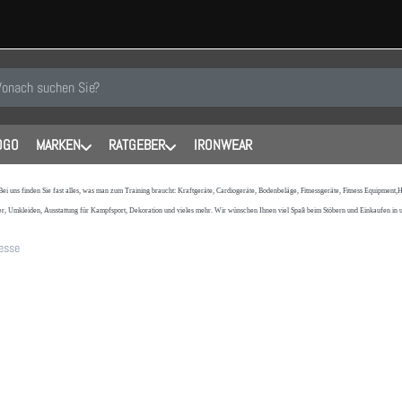
 einen Suchbegriff ein. Während Sie tippen, erscheinen automatisch erste
OGO
MARKEN
RATGEBER
IRONWEAR
 Bei uns finden Sie fast alles, was man zum Training braucht: Kraftgeräte, Cardiogeräte, Bodenbeläge, Fitnessgeräte, Fitness Equipmen
r, Umkleiden, Ausstattung für Kampfsport, Dekoration und vieles mehr. Wir wünschen Ihnen viel Spaß beim Stöbern und Einkaufen in
resse