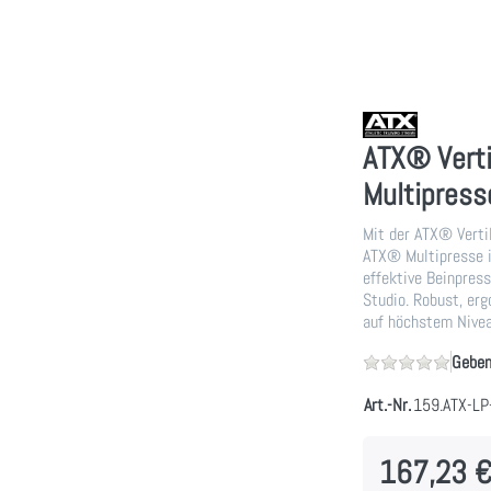
ATX® Verti
Multipress
Mit der ATX® Verti
ATX® Multipresse i
effektive Beinpres
Studio. Robust, erg
auf höchstem Nivea
Geben
Art.-Nr.
159.ATX-L
167,23 