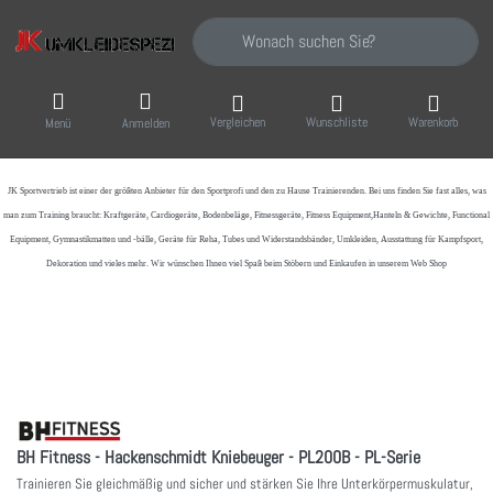
Geben Sie einen Suchbegriff ein. Während Sie
Vergleichen
Wunschliste
Warenkorb
Menü
Anmelden
JK Sportvertrieb
ist einer der größten Anbieter für den Sportprofi und den zu Hause Trainierenden. Bei uns finden Sie fast alles, was
man zum Training braucht: Kraftgeräte, Cardiogeräte, Bodenbeläge, Fitnessgeräte, Fitness Equipment,Hanteln & Gewichte, Functional
Equipment, Gymnastikmatten und -bälle, Geräte für Reha, Tubes und Widerstandsbänder, Umkleiden, Ausstattung für Kampfsport,
Dekoration und vieles mehr. Wir wünschen Ihnen viel Spaß beim Stöbern und Einkaufen in unserem Web Shop
BH Fitness - Hackenschmidt Kniebeuger - PL200B - PL-Serie
Trainieren Sie gleichmäßig und sicher und stärken Sie Ihre Unterkörpermuskulatur,