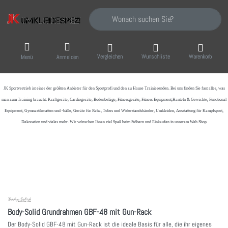
Geben Sie einen Suchbegriff ein. Während Sie
Vergleichen
Wunschliste
Warenkorb
Menü
Anmelden
JK Sportvertrieb
ist einer der größten Anbieter für den Sportprofi und den zu Hause Trainierenden. Bei uns finden Sie fast alles, was
man zum Training braucht: Kraftgeräte, Cardiogeräte, Bodenbeläge, Fitnessgeräte, Fitness Equipment,Hanteln & Gewichte, Functional
Equipment, Gymnastikmatten und -bälle, Geräte für Reha, Tubes und Widerstandsbänder, Umkleiden, Ausstattung für Kampfsport,
Dekoration und vieles mehr. Wir wünschen Ihnen viel Spaß beim Stöbern und Einkaufen in unserem Web Shop
Body-Solid Grundrahmen GBF-48 mit Gun-Rack
Der Body-Solid GBF-48 mit Gun-Rack ist die ideale Basis für alle, die ihr eigenes