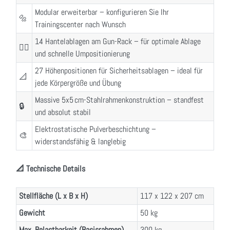
Modular erweiterbar – konfigurieren Sie Ihr
🔩
Trainingscenter nach Wunsch
14 Hantelablagen am Gun-Rack – für optimale Ablage
🏋️‍♂️
und schnelle Umpositionierung
27 Höhenpositionen für Sicherheitsablagen – ideal für
📐
jede Körpergröße und Übung
Massive 5x5 cm-Stahlrahmenkonstruktion – standfest
🔒
und absolut stabil
Elektrostatische Pulverbeschichtung –
🎨
widerstandsfähig & langlebig
📐 Technische Details
Stellfläche (L x B x H)
117 x 122 x 207 cm
Gewicht
50 kg
Max. Belastbarkeit (Basisrahmen)
300 kg