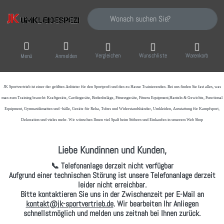
Geben Sie einen Suchbegriff ein. Während Sie
Vergleichen
Wunschliste
Warenkorb
Menü
Anmelden
JK Sportvertrieb
ist einer der größten Anbieter für den Sportprofi und den zu Hause Trainierenden. Bei uns finden Sie fast alles, was
man zum Training braucht: Kraftgeräte, Cardiogeräte, Bodenbeläge, Fitnessgeräte, Fitness Equipment,Hanteln & Gewichte, Functional
Equipment, Gymnastikmatten und -bälle, Geräte für Reha, Tubes und Widerstandsbänder, Umkleiden, Ausstattung für Kampfsport,
Dekoration und vieles mehr. Wir wünschen Ihnen viel Spaß beim Stöbern und Einkaufen in unserem Web Shop
Liebe Kundinnen und Kunden,
📞 Telefonanlage derzeit nicht verfügbar
Aufgrund einer technischen Störung ist unsere Telefonanlage derzeit
leider nicht erreichbar.
Bitte kontaktieren Sie uns in der Zwischenzeit per
E-Mail
an
kontakt@jk-sportvertrieb.de
. Wir bearbeiten Ihr Anliegen
schnellstmöglich und melden uns zeitnah bei Ihnen zurück.