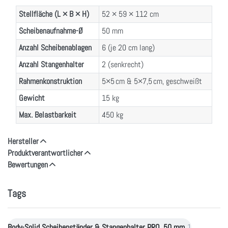
Stellfläche (L × B × H)
52 × 59 × 112 cm
Scheibenaufnahme-Ø
50 mm
Anzahl Scheibenablagen
6 (je 20 cm lang)
Anzahl Stangenhalter
2 (senkrecht)
Rahmenkonstruktion
5×5 cm & 5×7,5 cm, geschweißt
Gewicht
15 kg
Max. Belastbarkeit
450 kg
Hersteller
Produktverantwortlicher
Bewertungen
Tags
Body-Solid Scheibenständer & Stangenhalter PRO, 50 mm
1