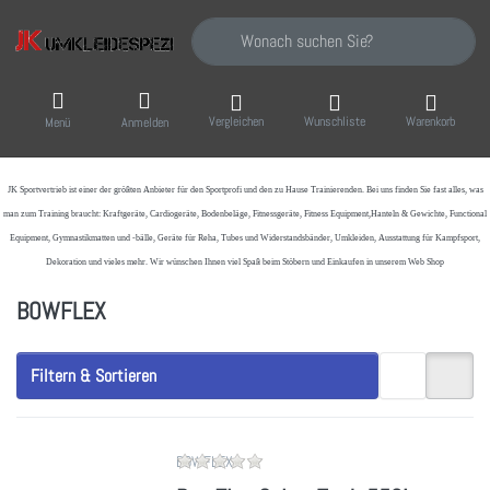
Geben Sie einen Suchbegriff ein. Während Sie
Vergleichen
Wunschliste
Warenkorb
Menü
Anmelden
JK Sportvertrieb
ist einer der größten Anbieter für den Sportprofi und den zu Hause Trainierenden. Bei uns finden Sie fast alles, was
man zum Training braucht: Kraftgeräte, Cardiogeräte, Bodenbeläge, Fitnessgeräte, Fitness Equipment,Hanteln & Gewichte, Functional
Equipment, Gymnastikmatten und -bälle, Geräte für Reha, Tubes und Widerstandsbänder, Umkleiden, Ausstattung für Kampfsport,
Dekoration und vieles mehr. Wir wünschen Ihnen viel Spaß beim Stöbern und Einkaufen in unserem Web Shop
BOWFLEX
Filtern & Sortieren
Zu diesem Produkt liegen noch ke
BOWFLEX