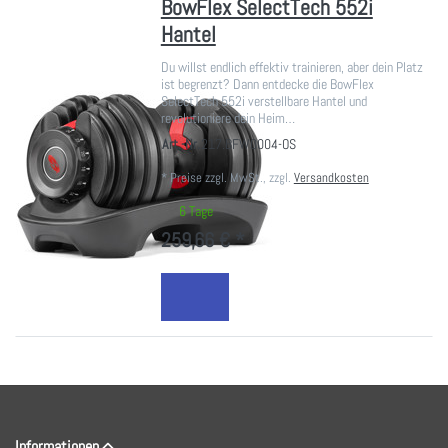
BowFlex SelectTech 552i
Hantel
Du willst endlich effektiv trainieren, aber dein Platz
ist begrenzt? Dann entdecke die BowFlex
SelectTech 552i verstellbare Hantel und
revolutioniere dein Heim…
Art.-Nr.
217.BFW0004-OS
*
Preise zzgl. MwSt., zzgl.
Versandkosten
6 Tage
259,66 € *
Informationen