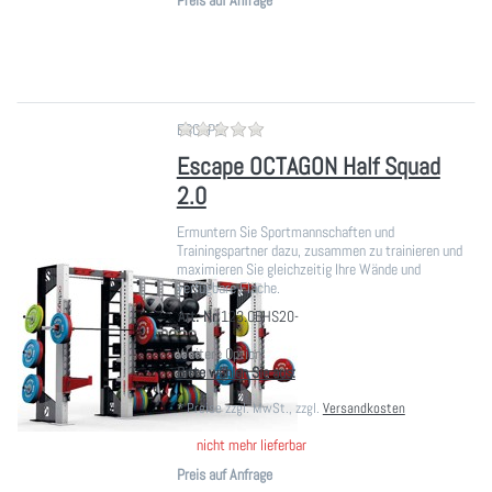
Preis auf Anfrage
Zu diesem Produkt liegen noch ke
ESCAPE
Escape OCTAGON Half Squad
2.0
Ermuntern Sie Sportmannschaften und
Trainingspartner dazu, zusammen zu trainieren und
maximieren Sie gleichzeitig Ihre Wände und
verfügbare Fläche.
Art.-Nr.
123.OBHS20-
Weitere Option:
Bitte wählen Sie aus:
*
Preise zzgl. MwSt., zzgl.
Versandkosten
nicht mehr lieferbar
Preis auf Anfrage