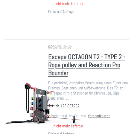
nicht mehr lieferbar
Preis auf Anfrage
Zu diesem Produkt liegen noch ke
ESCAPE
Escape OCTAGON T2 - TYPE 2 -
Rope pulley and Reaction Pro
Bounder
Die perfekte, kompakte Vereinigung eines Functional
Frames, Stationen und Aufbewahrung. Das T2 ist
vollgepackt mit Stationen für Klimmzüge, Dips,
Seilziehen, L…
Art.-Nr.
123.OCT202
*
Preise zzgl. MwSt., zzgl.
Versandkosten
nicht mehr lieferbar