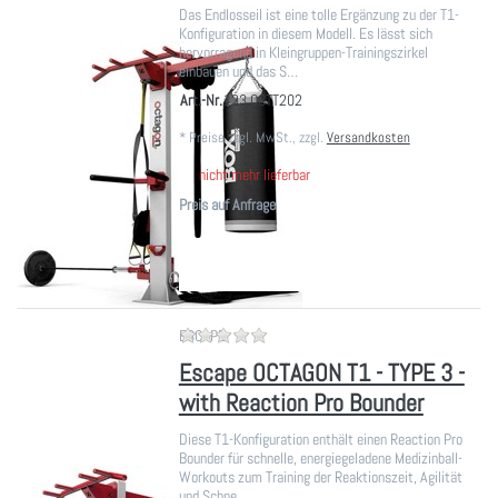
Das Endlosseil ist eine tolle Ergänzung zu der T1-
Konfiguration in diesem Modell. Es lässt sich
hervorragend in Kleingruppen-Trainingszirkel
einbauen und das S…
Art.-Nr.
123.OCTT202
*
Preise zzgl. MwSt., zzgl.
Versandkosten
nicht mehr lieferbar
Preis auf Anfrage
Zu diesem Produkt liegen noch ke
ESCAPE
Escape OCTAGON T1 - TYPE 3 -
with Reaction Pro Bounder
Diese T1-Konfiguration enthält einen Reaction Pro
Bounder für schnelle, energiegeladene Medizinball-
Workouts zum Training der Reaktionszeit, Agilität
und Schne…