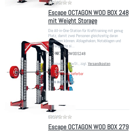
Zu diesem Produkt liegen noch ke
ESCAPE
Escape OCTAGON WOD BOX 248
mit Weight Storage
Die All-in-One-Station für Krafttraining mit genug
Platz, damit zwei Personen gleichzeitig daran
trainieren können. Ablagehaken, Notablagen und
Auffanggurte si…
Art.-Nr.
123.OWODS248
*
Preise zzgl. MwSt., zzgl.
Versandkosten
nicht mehr lieferbar
Preis auf Anfrage
Zu diesem Produkt liegen noch ke
ESCAPE
Escape OCTAGON WOD BOX 279