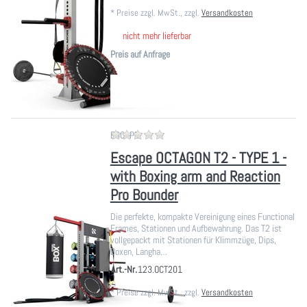
*
Preise zzgl. MwSt., zzgl.
Versandkosten
nicht mehr lieferbar
Preis auf Anfrage
Zu diesem Produkt liegen noch ke
ESCAPE
Escape OCTAGON T2 - TYPE 1 -
with Boxing arm and Reaction
Pro Bounder
Die perfekte, kompakte Vereinigung eines Functional
Frames, Stationen und Aufbewahrung. Das T2 ist
vollgepackt mit Stationen für Klimmzüge, Dips,
Boxen, Langha…
Art.-Nr.
123.OCT201
*
Preise zzgl. MwSt., zzgl.
Versandkosten