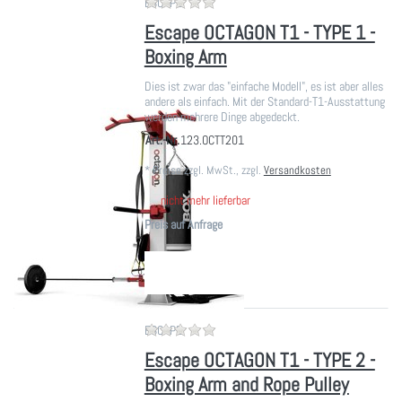
Zu diesem Produkt liegen noch ke
ESCAPE
Escape OCTAGON T1 - TYPE 1 -
Boxing Arm
Dies ist zwar das "einfache Modell", es ist aber alles
andere als einfach. Mit der Standard-T1-Ausstattung
werden mehrere Dinge abgedeckt.
Art.-Nr.
123.OCTT201
*
Preise zzgl. MwSt., zzgl.
Versandkosten
nicht mehr lieferbar
Preis auf Anfrage
Zu diesem Produkt liegen noch ke
ESCAPE
Escape OCTAGON T1 - TYPE 2 -
Boxing Arm and Rope Pulley