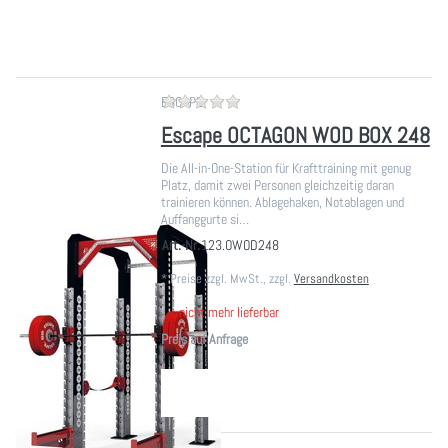
Zu diesem Produkt liegen noch ke
ESCAPE
Escape OCTAGON WOD BOX 248
Die All-in-One-Station für Krafttraining mit genug
Platz, damit zwei Personen gleichzeitig daran
trainieren können. Ablagehaken, Notablagen und
Auffanggurte si…
Art.-Nr.
123.OWOD248
*
Preise zzgl. MwSt., zzgl.
Versandkosten
nicht mehr lieferbar
Preis auf Anfrage