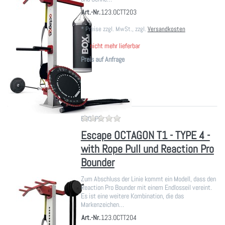
Art.-Nr.
123.OCTT203
*
Preise zzgl. MwSt., zzgl.
Versandkosten
nicht mehr lieferbar
Preis auf Anfrage
Zu diesem Produkt liegen noch ke
ESCAPE
Escape OCTAGON T1 - TYPE 4 -
with Rope Pull und Reaction Pro
Bounder
Zum Abschluss der Linie kommt ein Modell, dass den
Reaction Pro Bounder mit einem Endlosseil vereint.
Es ist eine weitere Kombination, die das
Markenzeichen…
Art.-Nr.
123.OCTT204