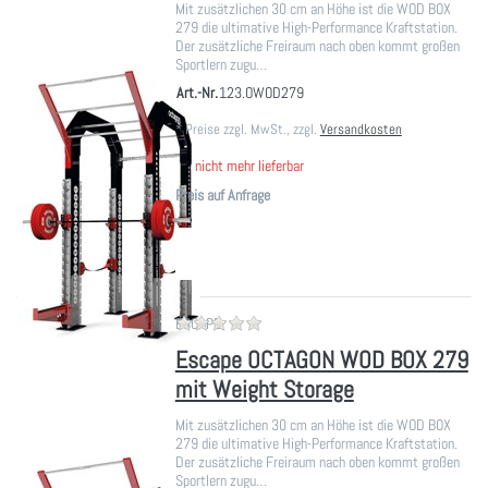
Mit zusätzlichen 30 cm an Höhe ist die WOD BOX
279 die ultimative High-Performance Kraftstation.
Der zusätzliche Freiraum nach oben kommt großen
Sportlern zugu…
Art.-Nr.
123.OWOD279
*
Preise zzgl. MwSt., zzgl.
Versandkosten
nicht mehr lieferbar
Preis auf Anfrage
Zu diesem Produkt liegen noch ke
ESCAPE
Escape OCTAGON WOD BOX 279
mit Weight Storage
Mit zusätzlichen 30 cm an Höhe ist die WOD BOX
279 die ultimative High-Performance Kraftstation.
Der zusätzliche Freiraum nach oben kommt großen
Sportlern zugu…