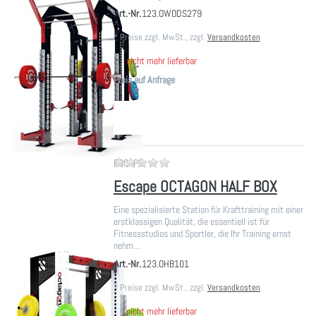
Art.-Nr.
123.OWODS279
*
Preise zzgl. MwSt., zzgl.
Versandkosten
nicht mehr lieferbar
Preis auf Anfrage
Zu diesem Produkt liegen noch ke
ESCAPE
Escape OCTAGON HALF BOX
Eine spezialisierte Station für Krafttraining mit einer
erstklassigen Qualität, die essentiell ist für
Fitnessstudios und Sportler, die Ihr Training ernst
nehm…
Art.-Nr.
123.OHB101
*
Preise zzgl. MwSt., zzgl.
Versandkosten
nicht mehr lieferbar