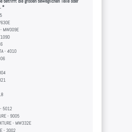
e betrifft die großen beweglichen Teile oder
.
05
W630E
 - MW009E
W109D
16
A - 4010
006
004
021
18
2
- 5012
URE - 9005
XTURE - MW332E
E - 3002