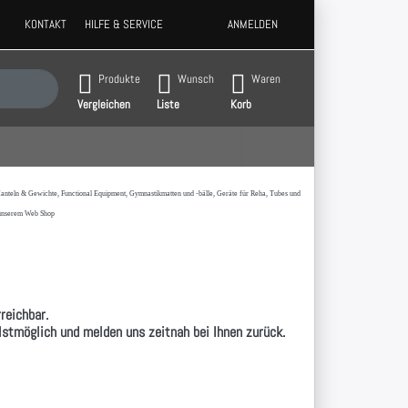
KONTAKT
HILFE & SERVICE
ANMELDEN
 Ergebnisse. Drücken Sie die Eingabetaste, um alle Ergebnisse aufzurufen.
Produkte
Wunsch
Waren
Vergleichen
Liste
Korb
t,Hanteln & Gewichte, Functional Equipment, Gymnastikmatten und -bälle, Geräte für Reha, Tubes und
 unserem Web Shop
reichbar.
llstmöglich und melden uns zeitnah bei Ihnen zurück.