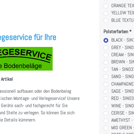
ORANGE TEX
YELLOW TEX
BLUE TEXTU
Polsterfarben
geservice für Ihre
BLACK - SI
GREY - SIN
CREAM - SI
BROWN - SI
TAN - SIN0
SAND - SIN
 Artikel
CHAMPAGNE 
fessionell aufbauen oder den Bodenbelag
SAGE - SIN
tischen Montage- und Verlegeservice! Unsere
RED - SIN0
 Geräte sach- und fachgerecht für Sie
WINE - SIN
nd Stelle zu verlegen. So können Sie sich
CERISE - S
ie Details kümmern.
AMETHYST -
MID GREEN 