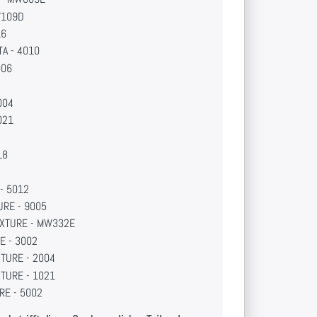
W109D
16
A - 4010
006
004
021
18
2
- 5012
URE - 9005
XTURE - MW332E
E - 3002
TURE - 2004
TURE - 1021
RE - 5002