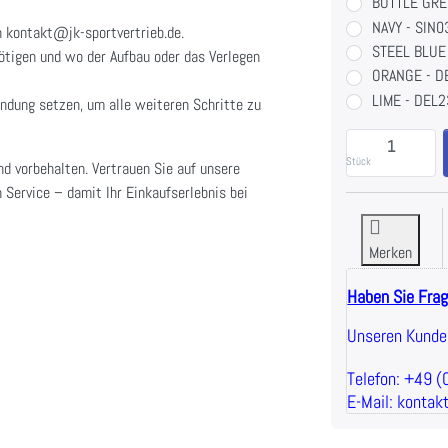
BOTTLE GRE
NAVY - SIN
n kontakt@jk-sportvertrieb.de.
STEEL BLUE
nötigen und wo der Aufbau oder das Verlegen
ORANGE - D
LIME - DEL
indung setzen, um alle weiteren Schritte zu
E
Stück
nd vorbehalten. Vertrauen Sie auf unsere
 Service – damit Ihr Einkaufserlebnis bei
Merken
Haben Sie Fra
Unseren Kunden
Telefon: +49 
E-Mail: kontak