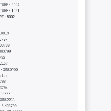
TURE - 2004
TURE - 1021
RE - 5002
N10019
03797
N03789
N03788
3732
02157
- SIN03793
02156
3798
03794
IN02838
 SIN02211
- SIN03799