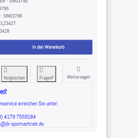
EN - SIN03790
03795
 - SIN03796
EL23427
23428
xigo Adjustable Decline Bench zu 1.595,80 €, Menge 1. Bitte wählen Sie a
In den Warenkorb
Weitersagen
Vergleichen
Fragen?
gen?
service erreichen Sie unter:
(0) 4179 7559184
t@jk-sportvertrieb.de