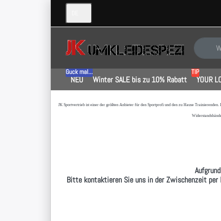
DE
Geben Sie
Guck mal...
TIP
NEU
Winter SALE bis zu 10% Rabatt
YOUR L
JK Sportvertrieb
ist einer der größten Anbieter für den Sportprofi und den zu Hause Trainierenden.
Widerstandsbände
Aufgrund
Bitte kontaktieren Sie uns in der Zwischenzeit per