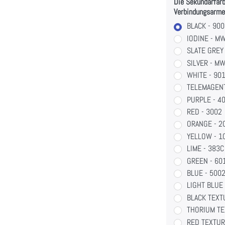
Die Sekundärfarb
Verbindungsarme
BLACK - 90
IODINE - M
SLATE GREY
SILVER - M
WHITE - 90
TELEMAGENT
PURPLE - 4
RED - 3002
ORANGE - 2
YELLOW - 1
LIME - 383C
GREEN - 60
BLUE - 500
LIGHT BLUE 
BLACK TEXT
THORIUM TE
RED TEXTUR