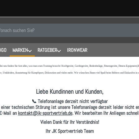
 einen Suchbegriff ein. Während Sie tippen, erscheinen automatisch erste
OGO
MARKEN
RATGEBER
IRONWEAR
 Bei uns finden Sie fast alles, was man zum Training braucht: Kraftgeräte, Cardiogeräte, Bodenbeläge, Fitnessgeräte, Fitness Equipmen
r, Umkleiden, Ausstattung für Kampfsport, Dekoration und vieles mehr. Wir wünschen Ihnen viel Spaß beim Stöbern und Einkaufen in
Liebe Kundinnen und Kunden,
📞 Telefonanlage derzeit nicht verfügbar
 einer technischen Störung ist unsere Telefonanlage derzeit leider nicht er
E-Mail
an
kontakt@jk-sportvertrieb.de
. Wir bearbeiten Ihr Anliegen schne
Vielen Dank für Ihr Verständnis!
Ihr JK Sportvertrieb Team