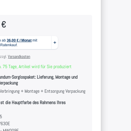
2
 €
 zzgl.
Versandkosten
. 75 Tage, Artikel wird für Sie produziert
undum-Sorglospaket: Lieferung, Montage und
Verpackung
s Verbringung + Montage + Entsorgung Verpackung
ist die Hauptfarbe des Rahmens Ihres
05
W630E
 - MW009E