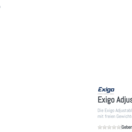
h
Exigo Adju
Die Exigo Adjustabl
mit freien Gewichte
Geben