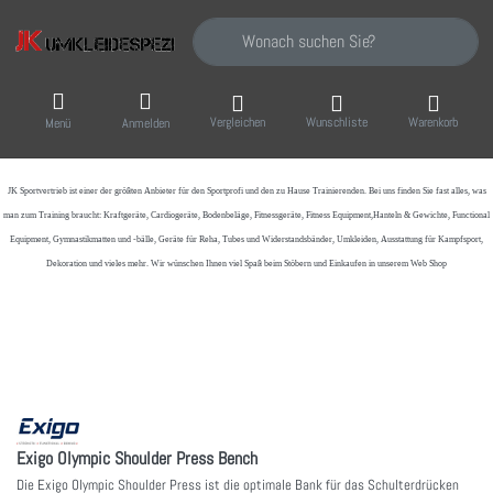
Geben Sie einen Suchbegriff ein. Während Sie
Vergleichen
Wunschliste
Warenkorb
Menü
Anmelden
JK Sportvertrieb
ist einer der größten Anbieter für den Sportprofi und den zu Hause Trainierenden. Bei uns finden Sie fast alles, was
man zum Training braucht: Kraftgeräte, Cardiogeräte, Bodenbeläge, Fitnessgeräte, Fitness Equipment,Hanteln & Gewichte, Functional
Equipment, Gymnastikmatten und -bälle, Geräte für Reha, Tubes und Widerstandsbänder, Umkleiden, Ausstattung für Kampfsport,
Dekoration und vieles mehr. Wir wünschen Ihnen viel Spaß beim Stöbern und Einkaufen in unserem Web Shop
Exigo Olympic Shoulder Press Bench
Die Exigo Olympic Shoulder Press ist die optimale Bank für das Schulterdrücken