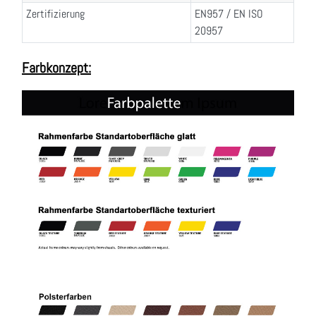
Zertifizierung
EN957 / EN ISO
20957
Farbkonzept: