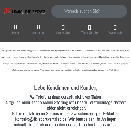
Geben Sie einen Suchbegriff ein. Während Sie
Vergleichen
Wunschliste
Warenkorb
Menü
Anmelden
JK Sportvertrieb
ist einer der größten Anbieter für den Sportprofi und den zu Hause Trainierenden. Bei uns finden Sie fast alles, was
man zum Training braucht: Kraftgeräte, Cardiogeräte, Bodenbeläge, Fitnessgeräte, Fitness Equipment,Hanteln & Gewichte, Functional
Equipment, Gymnastikmatten und -bälle, Geräte für Reha, Tubes und Widerstandsbänder, Umkleiden, Ausstattung für Kampfsport,
Dekoration und vieles mehr. Wir wünschen Ihnen viel Spaß beim Stöbern und Einkaufen in unserem Web Shop
Liebe Kundinnen und Kunden,
📞 Telefonanlage derzeit nicht verfügbar
Aufgrund einer technischen Störung ist unsere Telefonanlage derzeit
leider nicht erreichbar.
Bitte kontaktieren Sie uns in der Zwischenzeit per
E-Mail
an
kontakt@jk-sportvertrieb.de
. Wir bearbeiten Ihr Anliegen
schnellstmöglich und melden uns zeitnah bei Ihnen zurück.