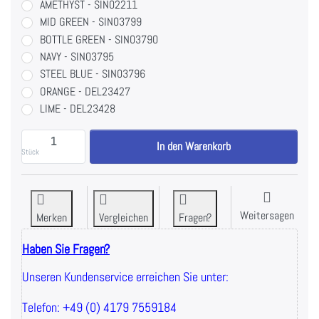
AMETHYST - SIN02211
MID GREEN - SIN03799
BOTTLE GREEN - SIN03790
NAVY - SIN03795
STEEL BLUE - SIN03796
ORANGE - DEL23427
LIME - DEL23428
Exigo Rear Chin / Dip / Leg Raise Station zu 2.436,1
In den Warenkorb
Stück
Weitersagen
Merken
Vergleichen
Fragen?
Haben Sie Fragen?
Unseren Kundenservice erreichen Sie unter:
Telefon: +49 (0) 4179 7559184