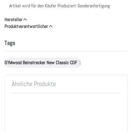
Artikel wird für den Käufer Produziert-Sonderanfertigung
Hersteller
Produktverantwortlicher
Tags
GYMwood Beinstrecker New Classic CDF
1
Ähnliche Produkte
Drücken Sie
Drücken
ENTER für
Sie
mehr
ENTER
Optionen zu
für mehr
GYMwood
Optionen
Beinstrecker
zu
Wood
GYMwood