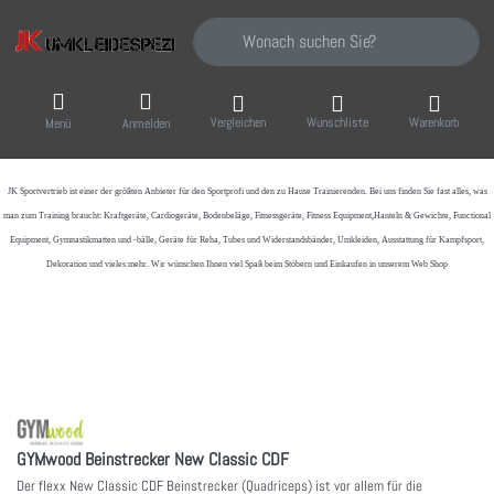
Geben Sie einen Suchbegriff ein. Während Sie
Vergleichen
Wunschliste
Warenkorb
Menü
Anmelden
JK Sportvertrieb
ist einer der größten Anbieter für den Sportprofi und den zu Hause Trainierenden. Bei uns finden Sie fast alles, was
man zum Training braucht: Kraftgeräte, Cardiogeräte, Bodenbeläge, Fitnessgeräte, Fitness Equipment,Hanteln & Gewichte, Functional
Equipment, Gymnastikmatten und -bälle, Geräte für Reha, Tubes und Widerstandsbänder, Umkleiden, Ausstattung für Kampfsport,
Dekoration und vieles mehr. Wir wünschen Ihnen viel Spaß beim Stöbern und Einkaufen in unserem Web Shop
GYMwood Beinstrecker New Classic CDF
Der flexx New Classic CDF Beinstrecker (Quadriceps) ist vor allem für die