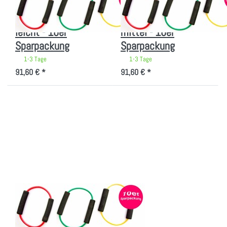
JKF FITNESS WINTER SALE
JKF FITNESS WINTER SALE
Fitness Ring, gelb =
Fitness Ring, grün =
leicht - 10er
mittel - 10er
Sparpackung
Sparpackung
1-3 Tage
1-3 Tage
91,60 € *
91,60 € *
Drücken Sie
ENTER für
mehr
Optionen zu
Fitness
Ring, rot =
schwer -
10er
Sparpackung
Zu diesem Produkt liegen noch keine Bewertungen vor.
JKF FITNESS WINTER SALE
Fitness Ring, rot =