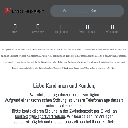
Geben Sie einen Suchbegriff ein. Während Sie
Vergleichen
Wunschliste
Warenkorb
Menü
Anmelden
JK Sportvertrieb
ist einer der größten Anbieter für den Sportprofi und den zu Hause Trainierenden. Bei uns finden Sie fast alles, was
man zum Training braucht: Kraftgeräte, Cardiogeräte, Bodenbeläge, Fitnessgeräte, Fitness Equipment,Hanteln & Gewichte, Functional
Equipment, Gymnastikmatten und -bälle, Geräte für Reha, Tubes und Widerstandsbänder, Umkleiden, Ausstattung für Kampfsport,
Dekoration und vieles mehr. Wir wünschen Ihnen viel Spaß beim Stöbern und Einkaufen in unserem Web Shop
Liebe Kundinnen und Kunden,
📞 Telefonanlage derzeit nicht verfügbar
Aufgrund einer technischen Störung ist unsere Telefonanlage derzeit
leider nicht erreichbar.
Bitte kontaktieren Sie uns in der Zwischenzeit per
E-Mail
an
kontakt@jk-sportvertrieb.de
. Wir bearbeiten Ihr Anliegen
schnellstmöglich und melden uns zeitnah bei Ihnen zurück.