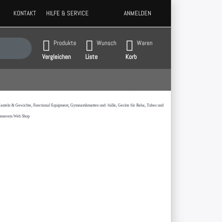
KONTAKT
HILFE & SERVICE
ANMELDEN
 Ergebnisse. Drücken Sie die Eingabetaste, um alle Ergebnisse aufzurufen.
Produkte
Wunsch
Waren
Vergleichen
Liste
Korb
t,Hanteln & Gewichte, Functional Equipment, Gymnastikmatten und -bälle, Geräte für Reha, Tubes und
 unserem Web Shop