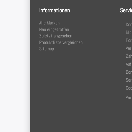
Informationen
Servi
Alle Marken
Kon
Neu eingetroffen
Blo
Zuletzt angesehen
Fo
Produktliste vergleichen
Ver
Sitemap
Zah
Auf
Bon
Ser
Coo
Ver