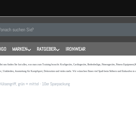
 einen Suchbegriff ein. Während Sie tippen, erscheinen automatisch erste
OGO
MARKEN
RATGEBER
IRONWEAR
 Bei uns finden Sie fast alles, was man zum Training braucht: Kraftgeräte, Cardiogeräte, Bodenbeläge, Fitnessgeräte, Fitness Equipmen
r, Umkleiden, Ausstattung für Kampfsport, Dekoration und vieles mehr. Wir wünschen Ihnen viel Spaß beim Stöbern und Einkaufen in
Hülsengriff, grün = mittel - 10er Sparpackung