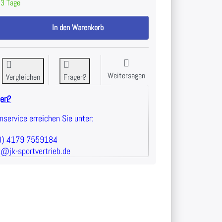
3 Tage
itness Tube mit Hülsengriff, grün = mittel - 10er Sparpackung zu 91,60 €
In den Warenkorb
Weitersagen
Vergleichen
Fragen?
gen?
service erreichen Sie unter:
(0) 4179 7559184
t@jk-sportvertrieb.de