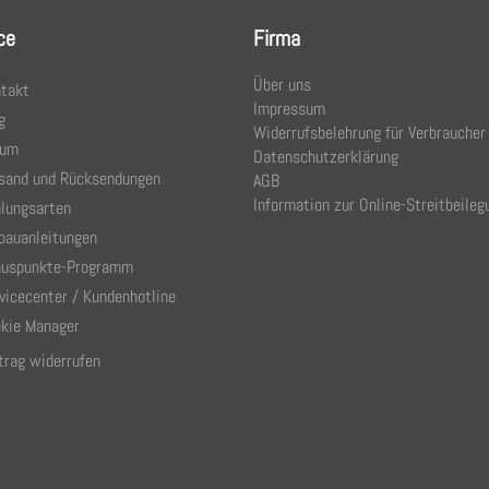
ce
Firma
Über uns
takt
Impressum
g
Widerrufsbelehrung für Verbraucher
rum
Datenschutzerklärung
sand und Rücksendungen
AGB
Information zur Online-Streitbeileg
lungsarten
bauanleitungen
uspunkte-Programm
vicecenter / Kundenhotline
kie Manager
trag widerrufen