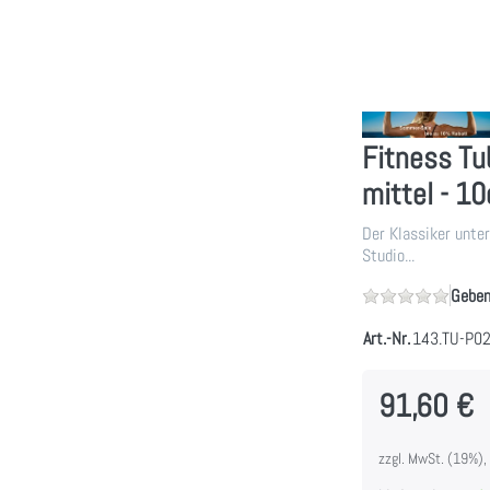
Fitness Tu
mittel - 1
Der Klassiker unte
Studio...
Geben
Art.-Nr.
143.TU-P0
91,60 €
zzgl. MwSt. (19%),