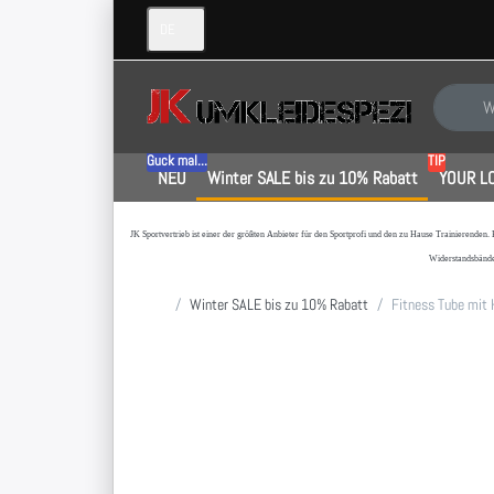
DE
Geben Sie
Guck mal...
TIP
NEU
Winter SALE bis zu 10% Rabatt
YOUR L
JK Sportvertrieb
ist einer der größten Anbieter für den Sportprofi und den zu Hause Trainierenden.
Widerstandsbände
Startseite
Winter SALE bis zu 10% Rabatt
Fitness Tube mit 