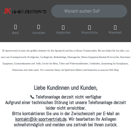
Geben Sie einen Suchbegriff ein. Während Sie
Vergleichen
Wunschliste
Warenkorb
Menü
Anmelden
JK Sportvertrieb
ist einer der größten Anbieter für den Sportprofi und den zu Hause Trainierenden. Bei uns finden Sie fast alles, was
man zum Training braucht: Kraftgeräte, Cardiogeräte, Bodenbeläge, Fitnessgeräte, Fitness Equipment,Hanteln & Gewichte, Functional
Equipment, Gymnastikmatten und -bälle, Geräte für Reha, Tubes und Widerstandsbänder, Umkleiden, Ausstattung für Kampfsport,
Dekoration und vieles mehr. Wir wünschen Ihnen viel Spaß beim Stöbern und Einkaufen in unserem Web Shop
Liebe Kundinnen und Kunden,
📞 Telefonanlage derzeit nicht verfügbar
Aufgrund einer technischen Störung ist unsere Telefonanlage derzeit
leider nicht erreichbar.
Bitte kontaktieren Sie uns in der Zwischenzeit per
E-Mail
an
kontakt@jk-sportvertrieb.de
. Wir bearbeiten Ihr Anliegen
schnellstmöglich und melden uns zeitnah bei Ihnen zurück.