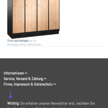
S3000 Evolo mit 300
mm, HPL Dekortüren,
mit Sokkel
Garderobenschränke mit
Drehriegelverschluss, pro Abteil 1
Tür, Kleiderstange und 3
ca. 3-4 Wochen
Schiebehaken, Türen mit
Drehriegelverschluss für
Preis auf Anfrage
Vorhangschloss, Dekortüren…
Informationen
Service, Versand & Zahlung
Firma, Impressum & Datenschutz
↓
Wichtig:
Sie erhalten unseren Newsletter erst, nachdem Sie