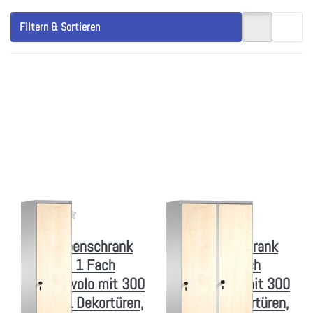
Filtern & Sortieren
Drücken Sie ENTER
Drücken Sie ENTER
für mehr Optionen
für mehr Optionen
zu
zu
Garderobenschrank
Garderobenschrank
einteilig, 1 Fach
einteilig, 2 Fach
S3000 Evolo mit
S3000 Evolo mit
300 mm, HPL
300 mm, HPL
Dekortüren, mit
Dekortüren, mit
Sokkel
Sokkel
Zu diesem Produkt liegen noch keine Bewertungen vor.
Zu diesem Produkt liegen
CP MOEBEL
CP MOEBEL
Garderobenschrank
Garderobenschrank
einteilig, 1 Fach
einteilig, 2 Fach
S3000 Evolo mit 300
S3000 Evolo mit 300
mm, HPL Dekortüren,
mm, HPL Dekortüren,