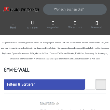
Geben Sie einen Suchbegriff ein. Während Sie
Vergleichen
Wunschliste
Warenkorb
Menü
Anmelden
JK Sportvertrieb
ist einer der größten Anbieter für den Sportprofi und den zu Hause Trainierenden. Bei uns finden Sie fast alles, was
man zum Training braucht: Kraftgeräte, Cardiogeräte, Bodenbeläge, Fitnessgeräte, Fitness Equipment,Hanteln & Gewichte, Functional
Equipment, Gymnastikmatten und -bälle, Geräte für Reha, Tubes und Widerstandsbänder, Umkleiden, Ausstattung für Kampfsport,
Dekoration und vieles mehr. Wir wünschen Ihnen viel Spaß beim Stöbern und Einkaufen in unserem Web Shop
GYM-E-WALL
Filtern & Sortieren
Zu diesem Produkt liegen noch ke
GYMWOOD