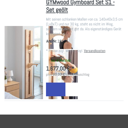
GYMwood Gymboard Set S1 -
Set geölt
Mit seinen schlanken Maßen von ca. 140x40x3,5 cm
(LxBxT) und nur 30 kg, steht es nicht im Weg,
sondern verdammt gut da. Als eigenständiges Gerät
konzipiert, al…
Art.-Nr.
154.S1
*
Preise zzgl. MwSt., zzgl.
Versandkosten
ca. 4 Wochen
1.677,00 € *
plus
80,00 €
Versandzuschlag