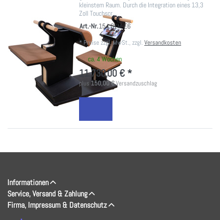
kleinstem Raum. Durch die Integration eines 13,3
Zoll Touchscr…
Art.-Nr.
154.GYM-E6
*
Preise zzgl. MwSt., zzgl.
Versandkosten
ca. 4 Wochen
11.730,00 € *
plus
150,00 €
Versandzuschlag
Informationen
Service, Versand & Zahlung
Firma, Impressum & Datenschutz