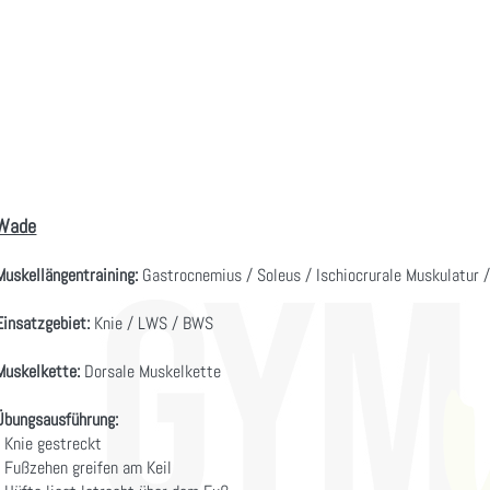
Wade
Muskellängentraining:
Gastrocnemius / Soleus / Ischiocrurale Muskulatur 
Einsatzgebiet:
Knie / LWS / BWS
Muskelkette:
Dorsale Muskelkette
Übungsausführung:
- Knie gestreckt
- Fußzehen greifen am Keil