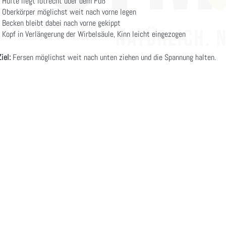
- Hüfte liegt lotrecht über dem Fuß
- Oberkörper möglichst weit nach vorne legen
- Becken bleibt dabei nach vorne gekippt
- Kopf in Verlängerung der Wirbelsäule, Kinn leicht eingezogen
Ziel:
Fersen möglichst weit nach unten ziehen und die Spannung halten.