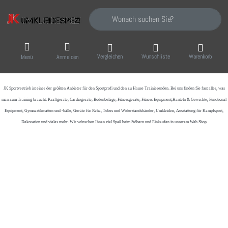
Geben Sie einen Suchbegriff ein. Während Sie
Vergleichen
Wunschliste
Warenkorb
Menü
Anmelden
JK Sportvertrieb
ist einer der größten Anbieter für den Sportprofi und den zu Hause Trainierenden. Bei uns finden Sie fast alles, was
man zum Training braucht: Kraftgeräte, Cardiogeräte, Bodenbeläge, Fitnessgeräte, Fitness Equipment,Hanteln & Gewichte, Functional
Equipment, Gymnastikmatten und -bälle, Geräte für Reha, Tubes und Widerstandsbänder, Umkleiden, Ausstattung für Kampfsport,
Dekoration und vieles mehr. Wir wünschen Ihnen viel Spaß beim Stöbern und Einkaufen in unserem Web Shop