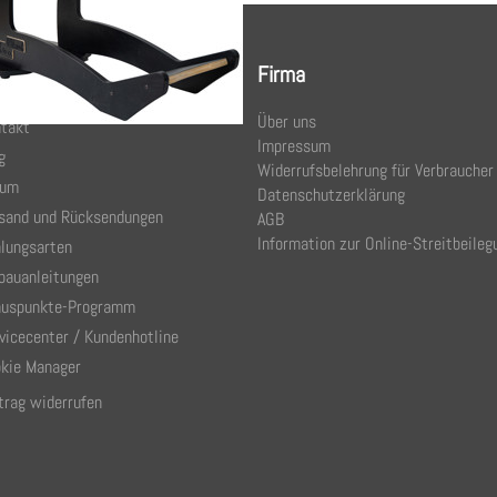
ce
Firma
Über uns
takt
Impressum
g
Widerrufsbelehrung für Verbraucher
rum
Datenschutzerklärung
sand und Rücksendungen
AGB
Information zur Online-Streitbeileg
lungsarten
bauanleitungen
uspunkte-Programm
vicecenter / Kundenhotline
kie Manager
trag widerrufen