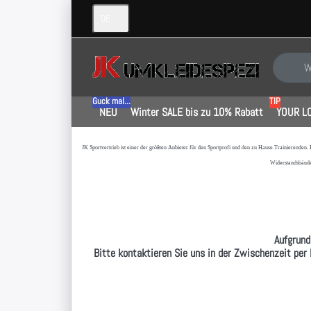
DE
Geben Sie
Guck mal...
TIP
NEU
Winter SALE bis zu 10% Rabatt
YOUR L
JK Sportvertrieb
ist einer der größten Anbieter für den Sportprofi und den zu Hause Trainierenden.
Widerstandsbände
Aufgrund
Bitte kontaktieren Sie uns in der Zwischenzeit per