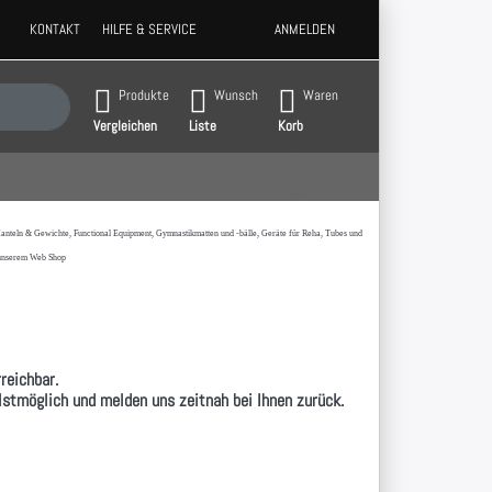
KONTAKT
HILFE & SERVICE
ANMELDEN
 Ergebnisse. Drücken Sie die Eingabetaste, um alle Ergebnisse aufzurufen.
Produkte
Wunsch
Waren
Vergleichen
Liste
Korb
t,Hanteln & Gewichte, Functional Equipment, Gymnastikmatten und -bälle, Geräte für Reha, Tubes und
 unserem Web Shop
reichbar.
llstmöglich und melden uns zeitnah bei Ihnen zurück.