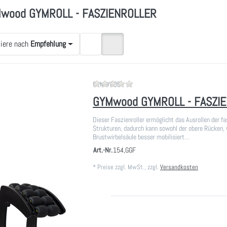
wood GYMROLL - FASZIENROLLER
tiere nach
Empfehlung
Zu diesem Produkt liegen noch
GYMWOOD
GYMwood GYMROLL - FASZI
Dieser Faszienroller ermöglicht das Ausrollen der fa
Strukturen, dadurch kann sowohl der obere Rücken, 
Brustwirbelsäule besser mobilisiert…
Art.-Nr.
154,GGF
*
Preise zzgl. MwSt., zzgl.
Versandkosten