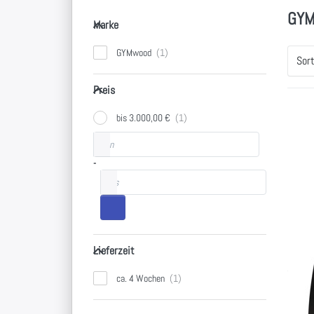
GYM
Marke
Marke
GYMwood
Sor
Preis
Preis
bis 3.000,00 €
Preisspanne
von
-
bis
Lieferzeit
Lieferzeit
ca. 4 Wochen