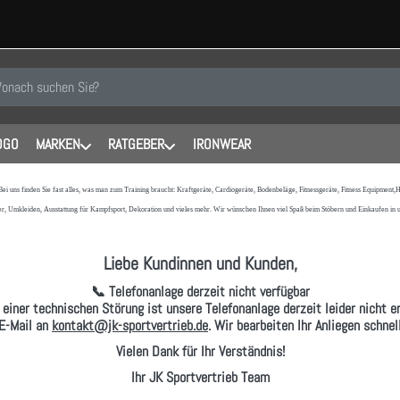
 einen Suchbegriff ein. Während Sie tippen, erscheinen automatisch erste
OGO
MARKEN
RATGEBER
IRONWEAR
 Bei uns finden Sie fast alles, was man zum Training braucht: Kraftgeräte, Cardiogeräte, Bodenbeläge, Fitnessgeräte, Fitness Equipmen
r, Umkleiden, Ausstattung für Kampfsport, Dekoration und vieles mehr. Wir wünschen Ihnen viel Spaß beim Stöbern und Einkaufen in
Liebe Kundinnen und Kunden,
📞 Telefonanlage derzeit nicht verfügbar
 einer technischen Störung ist unsere Telefonanlage derzeit leider nicht er
E-Mail
an
kontakt@jk-sportvertrieb.de
. Wir bearbeiten Ihr Anliegen schne
Vielen Dank für Ihr Verständnis!
Ihr JK Sportvertrieb Team