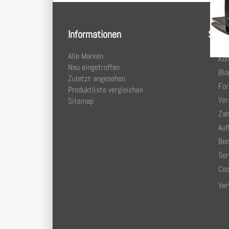
Informationen
Servi
Alle Marken
Kon
Neu eingetroffen
Blo
Zuletzt angesehen
Fo
Produktliste vergleichen
Ver
Sitemap
Zah
Auf
Bon
Ser
Coo
Ver