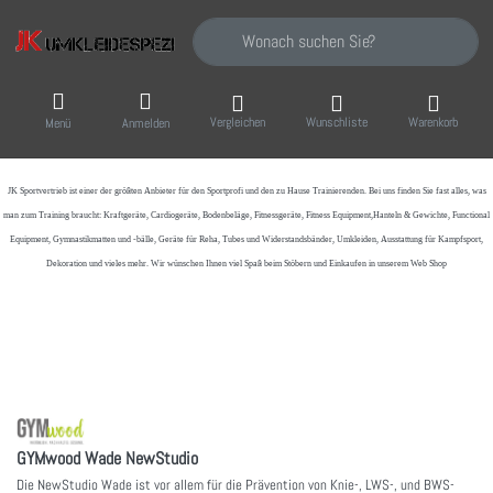
Geben Sie einen Suchbegriff ein. Während Sie
Vergleichen
Wunschliste
Warenkorb
Menü
Anmelden
JK Sportvertrieb
ist einer der größten Anbieter für den Sportprofi und den zu Hause Trainierenden. Bei uns finden Sie fast alles, was
man zum Training braucht: Kraftgeräte, Cardiogeräte, Bodenbeläge, Fitnessgeräte, Fitness Equipment,Hanteln & Gewichte, Functional
Equipment, Gymnastikmatten und -bälle, Geräte für Reha, Tubes und Widerstandsbänder, Umkleiden, Ausstattung für Kampfsport,
Dekoration und vieles mehr. Wir wünschen Ihnen viel Spaß beim Stöbern und Einkaufen in unserem Web Shop
GYMwood Wade NewStudio
Die NewStudio Wade ist vor allem für die Prävention von Knie-, LWS-, und BWS-