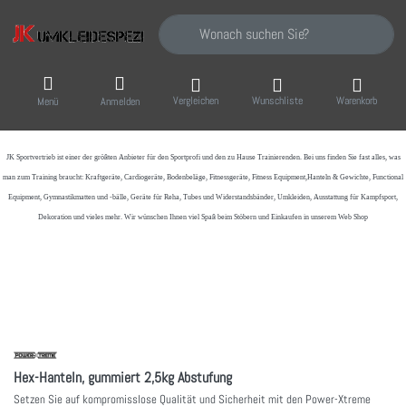
Geben Sie einen Suchbegriff ein. Während Sie
Vergleichen
Wunschliste
Warenkorb
Menü
Anmelden
JK Sportvertrieb
ist einer der größten Anbieter für den Sportprofi und den zu Hause Trainierenden. Bei uns finden Sie fast alles, was
man zum Training braucht: Kraftgeräte, Cardiogeräte, Bodenbeläge, Fitnessgeräte, Fitness Equipment,Hanteln & Gewichte, Functional
Equipment, Gymnastikmatten und -bälle, Geräte für Reha, Tubes und Widerstandsbänder, Umkleiden, Ausstattung für Kampfsport,
Dekoration und vieles mehr. Wir wünschen Ihnen viel Spaß beim Stöbern und Einkaufen in unserem Web Shop
Hex-Hanteln, gummiert 2,5kg Abstufung
Setzen Sie auf kompromisslose Qualität und Sicherheit mit den Power-Xtreme