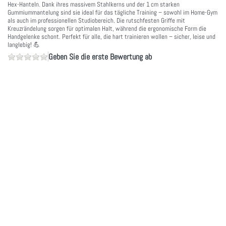
Hex-Hanteln. Dank ihres massivem Stahlkerns und der 1 cm starken
Gummiummantelung sind sie ideal für das tägliche Training – sowohl im Home-Gym
als auch im professionellen Studiobereich. Die rutschfesten Griffe mit
Kreuzrändelung sorgen für optimalen Halt, während die ergonomische Form die
Handgelenke schont. Perfekt für alle, die hart trainieren wollen – sicher, leise und
langlebig! 💪
Geben Sie die erste Bewertung ab