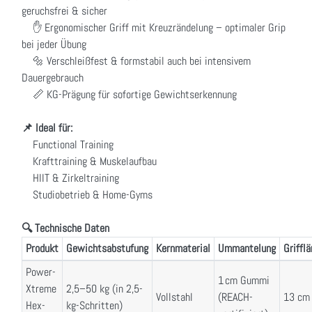
geruchsfrei & sicher
✋ Ergonomischer Griff mit Kreuzrändelung – optimaler Grip
bei jeder Übung
🔩 Verschleißfest & formstabil auch bei intensivem
Dauergebrauch
📏 KG-Prägung für sofortige Gewichtserkennung
📌 Ideal für:
Functional Training
Krafttraining & Muskelaufbau
HIIT & Zirkeltraining
Studiobetrieb & Home-Gyms
🔍 Technische Daten
Produkt
Gewichtsabstufung
Kernmaterial
Ummantelung
Griffl
Power-
1 cm Gummi
Xtreme
2,5–50 kg (in 2,5-
Vollstahl
(REACH-
13 cm
Hex-
kg-Schritten)