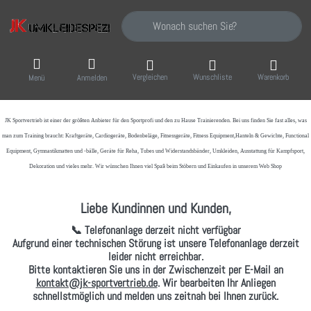
Geben Sie einen Suchbegriff ein. Während Sie
Vergleichen
Wunschliste
Warenkorb
Menü
Anmelden
JK Sportvertrieb
ist einer der größten Anbieter für den Sportprofi und den zu Hause Trainierenden. Bei uns finden Sie fast alles, was
man zum Training braucht: Kraftgeräte, Cardiogeräte, Bodenbeläge, Fitnessgeräte, Fitness Equipment,Hanteln & Gewichte, Functional
Equipment, Gymnastikmatten und -bälle, Geräte für Reha, Tubes und Widerstandsbänder, Umkleiden, Ausstattung für Kampfsport,
Dekoration und vieles mehr. Wir wünschen Ihnen viel Spaß beim Stöbern und Einkaufen in unserem Web Shop
Liebe Kundinnen und Kunden,
📞 Telefonanlage derzeit nicht verfügbar
Aufgrund einer technischen Störung ist unsere Telefonanlage derzeit
leider nicht erreichbar.
Bitte kontaktieren Sie uns in der Zwischenzeit per
E-Mail
an
kontakt@jk-sportvertrieb.de
. Wir bearbeiten Ihr Anliegen
schnellstmöglich und melden uns zeitnah bei Ihnen zurück.