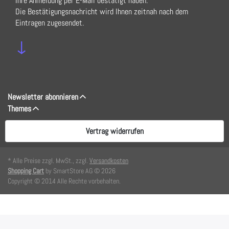
Ihre Anmeldung per E-Mail bestätigt haben.
Die Bestätigungsnachricht wird Ihnen zeitnah nach dem
Eintragen zugesendet.
↓
Newsletter abonnieren
Themes
Vertrag widerrufen
* Alle Preise zzgl. MwSt., zzgl.
Versandkosten
Shopping Cart
by SmartStore AG © 2026
Copyright © 2014 Alle Rechte vorbehalten.