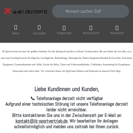
Geben Sie einen Suchbegriff ein. Während Sie
Vergleichen
Wunschliste
Warenkorb
Menü
Anmelden
JK Sportvertrieb
ist einer der größten Anbieter für den Sportprofi und den zu Hause Trainierenden. Bei uns finden Sie fast alles, was
man zum Training braucht: Kraftgeräte, Cardiogeräte, Bodenbeläge, Fitnessgeräte, Fitness Equipment,Hanteln & Gewichte, Functional
Equipment, Gymnastikmatten und -bälle, Geräte für Reha, Tubes und Widerstandsbänder, Umkleiden, Ausstattung für Kampfsport,
Dekoration und vieles mehr. Wir wünschen Ihnen viel Spaß beim Stöbern und Einkaufen in unserem Web Shop
Liebe Kundinnen und Kunden,
📞 Telefonanlage derzeit nicht verfügbar
Aufgrund einer technischen Störung ist unsere Telefonanlage derzeit
leider nicht erreichbar.
Bitte kontaktieren Sie uns in der Zwischenzeit per
E-Mail
an
kontakt@jk-sportvertrieb.de
. Wir bearbeiten Ihr Anliegen
schnellstmöglich und melden uns zeitnah bei Ihnen zurück.