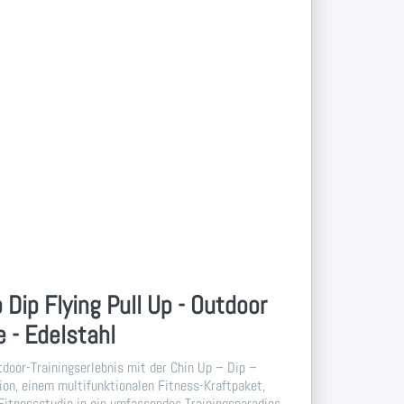
 Dip Flying Pull Up - Outdoor
e - Edelstahl
tdoor-Trainingserlebnis mit der Chin Up – Dip –
ion, einem multifunktionalen Fitness-Kraftpaket,
Fitnessstudio in ein umfassendes Trainingsparadies