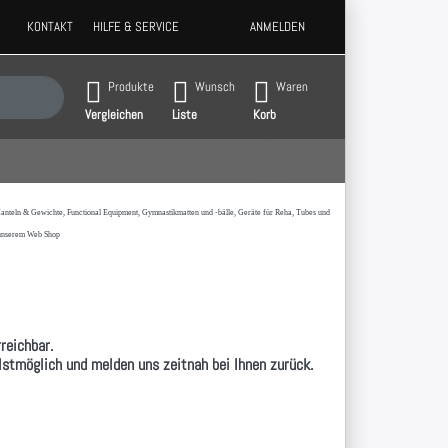
KONTAKT
HILFE & SERVICE
ANMELDEN
 Ergebnisse. Drücken Sie die Eingabetaste, um alle Ergebnisse aufzurufen.
Produkte
Wunsch
Waren
Vergleichen
Liste
Korb
t,Hanteln & Gewichte, Functional Equipment, Gymnastikmatten und -bälle, Geräte für Reha, Tubes und
 unserem Web Shop
reichbar.
llstmöglich und melden uns zeitnah bei Ihnen zurück.