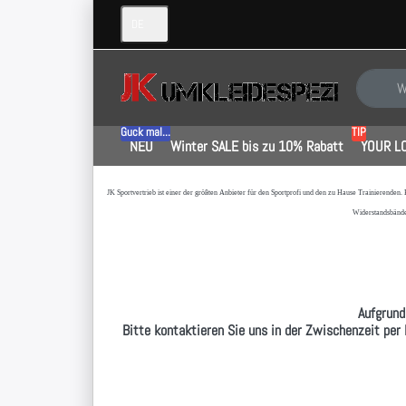
DE
Geben Sie
Guck mal...
TIP
NEU
Winter SALE bis zu 10% Rabatt
YOUR L
JK Sportvertrieb
ist einer der größten Anbieter für den Sportprofi und den zu Hause Trainierenden.
Widerstandsbände
Aufgrund
Bitte kontaktieren Sie uns in der Zwischenzeit per