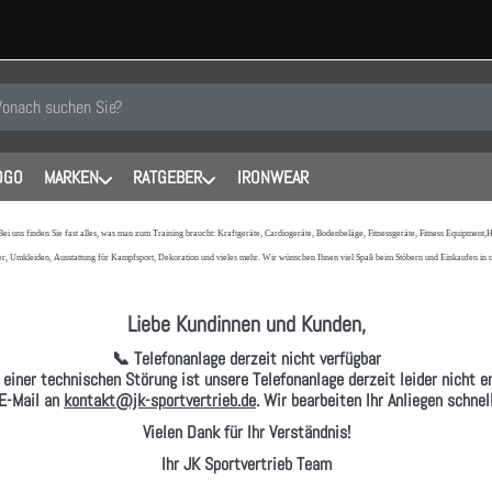
 einen Suchbegriff ein. Während Sie tippen, erscheinen automatisch erste
OGO
MARKEN
RATGEBER
IRONWEAR
 Bei uns finden Sie fast alles, was man zum Training braucht: Kraftgeräte, Cardiogeräte, Bodenbeläge, Fitnessgeräte, Fitness Equipmen
r, Umkleiden, Ausstattung für Kampfsport, Dekoration und vieles mehr. Wir wünschen Ihnen viel Spaß beim Stöbern und Einkaufen in
Liebe Kundinnen und Kunden,
📞 Telefonanlage derzeit nicht verfügbar
 einer technischen Störung ist unsere Telefonanlage derzeit leider nicht er
E-Mail
an
kontakt@jk-sportvertrieb.de
. Wir bearbeiten Ihr Anliegen schne
Vielen Dank für Ihr Verständnis!
Ihr JK Sportvertrieb Team