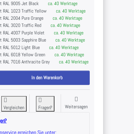
it RAL 9005 Jet Black
ca. 40 Werktage
t RAL 1023 Traffic Yellow
ca. 40 Werktage
it RAL 2004 Pure Orange
ca. 40 Werktage
t RAL 3020 Traffic Red
ca. 40 Werktage
t RAL 4007 Purple Violet
ca. 40 Werktage
it RAL 5003 Sapphire Blue
ca. 40 Werktage
t RAL 5012 Light Blue
ca. 40 Werktage
it RAL 6018 Yellow Green
ca. 40 Werktage
it RAL 7016 Anthracite Grey
ca. 40 Werktage
VE Chin Up Dip Flying Pull Up - Outdoor Kraftgeräte - Edelstahl zu 3.944,0
In den Warenkorb
Weitersagen
Vergleichen
Fragen?
gen?
service erreichen Sie unter: