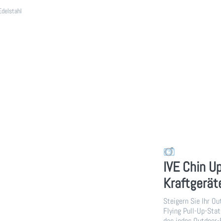
Edelstahl
IVE Chin Up
Kraftgerät
Steigern Sie Ihr Ou
Flying Pull-Up-Stat
das jedes Outdoor-