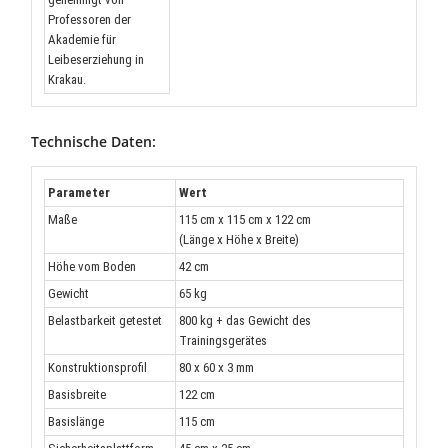
Professoren der
Akademie für
Leibeserziehung in
Krakau.
Technische Daten:
Parameter
Wert
Maße
115 cm x 115 cm x 122 cm
(Länge x Höhe x Breite)
Höhe vom Boden
42 cm
Gewicht
65 kg
Belastbarkeit getestet
800 kg + das Gewicht des
Trainingsgerätes
Konstruktionsprofil
80 x 60 x 3 mm
Basisbreite
122 cm
Basislänge
115 cm