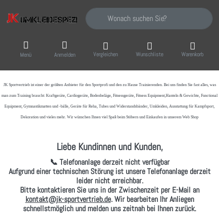
Geben Sie einen Suchbegriff ein. Während Sie
Vergleichen
Wunschliste
Warenkorb
Menü
Anmelden
JK Sportvertrieb
ist einer der größten Anbieter für den Sportprofi und den zu Hause Trainierenden. Bei uns finden Sie fast alles, was
man zum Training braucht: Kraftgeräte, Cardiogeräte, Bodenbeläge, Fitnessgeräte, Fitness Equipment,Hanteln & Gewichte, Functional
Equipment, Gymnastikmatten und -bälle, Geräte für Reha, Tubes und Widerstandsbänder, Umkleiden, Ausstattung für Kampfsport,
Dekoration und vieles mehr. Wir wünschen Ihnen viel Spaß beim Stöbern und Einkaufen in unserem Web Shop
Liebe Kundinnen und Kunden,
📞 Telefonanlage derzeit nicht verfügbar
Aufgrund einer technischen Störung ist unsere Telefonanlage derzeit
leider nicht erreichbar.
Bitte kontaktieren Sie uns in der Zwischenzeit per
E-Mail
an
kontakt@jk-sportvertrieb.de
. Wir bearbeiten Ihr Anliegen
schnellstmöglich und melden uns zeitnah bei Ihnen zurück.