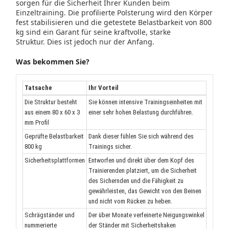
sorgen für die Sicherheit Ihrer Kunden beim
Einzeltraining.
Die profilierte Polsterung wird den Körper
fest stabilisieren und
die getestete Belastbarkeit von 800
kg
sind ein Garant für seine kraftvolle, starke
Struktur.
Dies ist jedoch nur der Anfang.
Was bekommen Sie?
Tatsache
Ihr Vorteil
Die Struktur besteht
Sie können intensive Trainingseinheiten mit
aus einem 80 x 60 x 3
einer sehr hohen Belastung durchführen.
mm Profil
Geprüfte Belastbarkeit
Dank dieser fühlen Sie sich während des
800 kg
Trainings sicher.
Sicherheitsplattformen
Entworfen und direkt über dem Kopf des
Trainierenden platziert, um die Sicherheit
des Sichernden und die Fähigkeit zu
gewährleisten, das Gewicht von den Beinen
und nicht vom Rücken zu heben.
Schrägständer und
Der über Monate verfeinerte Neigungswinkel
nummerierte
der Ständer mit Sicherheitshaken