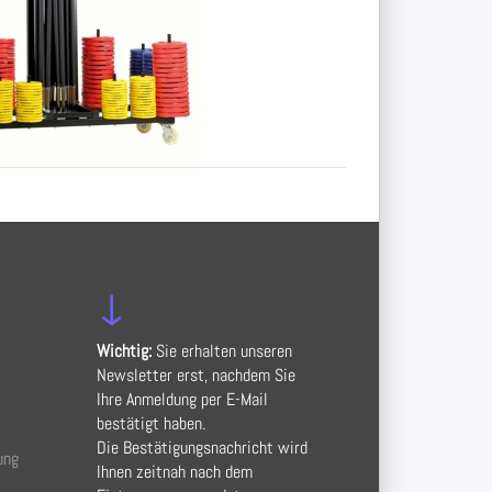
 -
gen
t Ständer ist die
zur übersichtlichen
Aufbewahrung von
s. Je nach Stärke
iben bietet er
↓
Wichtig:
Sie erhalten unseren
Newsletter erst, nachdem Sie
Ihre Anmeldung per E-Mail
bestätigt haben.
Die Bestätigungsnachricht wird
ung
Ihnen zeitnah nach dem