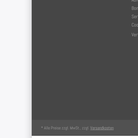
Bon
Ser
Coo
Ver
* Alle Preise zzgl. MwSt., zzgl.
Versandkosten