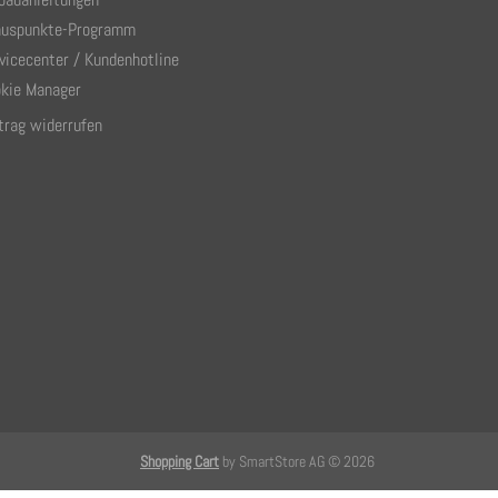
uspunkte-Programm
vicecenter / Kundenhotline
kie Manager
trag widerrufen
Shopping Cart
by SmartStore AG © 2026