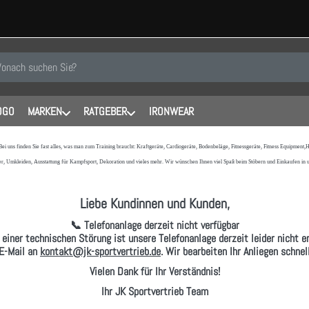
 einen Suchbegriff ein. Während Sie tippen, erscheinen automatisch erste
OGO
MARKEN
RATGEBER
IRONWEAR
 Bei uns finden Sie fast alles, was man zum Training braucht: Kraftgeräte, Cardiogeräte, Bodenbeläge, Fitnessgeräte, Fitness Equipmen
r, Umkleiden, Ausstattung für Kampfsport, Dekoration und vieles mehr. Wir wünschen Ihnen viel Spaß beim Stöbern und Einkaufen in
Liebe Kundinnen und Kunden,
📞 Telefonanlage derzeit nicht verfügbar
 einer technischen Störung ist unsere Telefonanlage derzeit leider nicht er
E-Mail
an
kontakt@jk-sportvertrieb.de
. Wir bearbeiten Ihr Anliegen schne
Vielen Dank für Ihr Verständnis!
Ihr JK Sportvertrieb Team