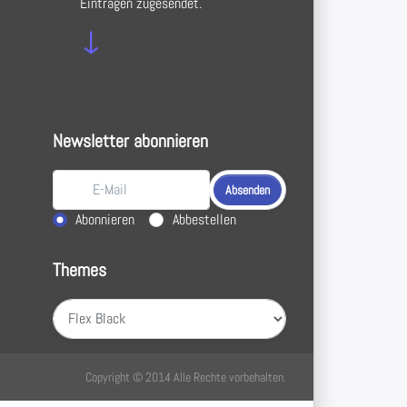
Eintragen zugesendet.
↓
Newsletter abonnieren
Absenden
Aktion wählen
Abonnieren
Abbestellen
Themes
Absenden
Copyright © 2014 Alle Rechte vorbehalten.