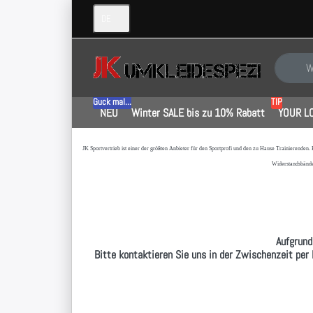
DE
Geben Sie
Guck mal...
TIP
NEU
Winter SALE bis zu 10% Rabatt
YOUR L
JK Sportvertrieb
ist einer der größten Anbieter für den Sportprofi und den zu Hause Trainierenden.
Widerstandsbände
Aufgrund
Bitte kontaktieren Sie uns in der Zwischenzeit per