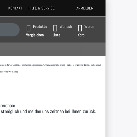
KONTAKT
HILFE & SERVICE
ANMELDEN
 Ergebnisse. Drücken Sie die Eingabetaste, um alle Ergebnisse aufzurufen.
Produkte
Wunsch
Waren
Vergleichen
Liste
Korb
t,Hanteln & Gewichte, Functional Equipment, Gymnastikmatten und -bälle, Geräte für Reha, Tubes und
 unserem Web Shop
reichbar.
llstmöglich und melden uns zeitnah bei Ihnen zurück.