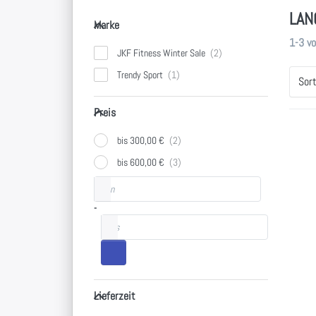
LAN
Marke
Marke
Sucher
1-3
v
JKF Fitness Winter Sale
Trendy Sport
Sor
Preis
Preis
bis 300,00 €
Dr
bis 600,00 €
E
fü
Preisspanne
von
Op
Pr
-
bis
Ra
20
TRE
Lieferzeit
Pr
Lieferzeit