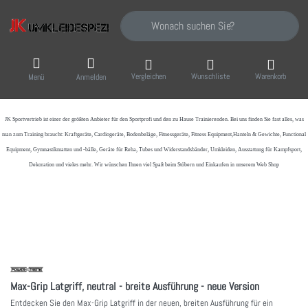
Geben Sie einen Suchbegriff ein. Während Sie
Vergleichen
Wunschliste
Warenkorb
Menü
Anmelden
JK Sportvertrieb
ist einer der größten Anbieter für den Sportprofi und den zu Hause Trainierenden. Bei uns finden Sie fast alles, was
man zum Training braucht: Kraftgeräte, Cardiogeräte, Bodenbeläge, Fitnessgeräte, Fitness Equipment,Hanteln & Gewichte, Functional
Equipment, Gymnastikmatten und -bälle, Geräte für Reha, Tubes und Widerstandsbänder, Umkleiden, Ausstattung für Kampfsport,
Dekoration und vieles mehr. Wir wünschen Ihnen viel Spaß beim Stöbern und Einkaufen in unserem Web Shop
Max-Grip Latgriff, neutral - breite Ausführung - neue Version
Entdecken Sie den Max-Grip Latgriff in der neuen, breiten Ausführung für ein