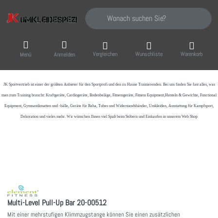
Geben Sie einen Suchbegriff ein. Während Sie
Vergleichen
Wunschliste
Warenkorb
Menü
Anmelden
JK Sportvertrieb
ist einer der größten Anbieter für den Sportprofi und den zu Hause Trainierenden. Bei uns finden Sie fast alles, was
man zum Training braucht: Kraftgeräte, Cardiogeräte, Bodenbeläge, Fitnessgeräte, Fitness Equipment,Hanteln & Gewichte, Functional
Equipment, Gymnastikmatten und -bälle, Geräte für Reha, Tubes und Widerstandsbänder, Umkleiden, Ausstattung für Kampfsport,
Dekoration und vieles mehr. Wir wünschen Ihnen viel Spaß beim Stöbern und Einkaufen in unserem Web Shop
Multi-Level Pull-Up Bar 20-00512
Mit einer mehrstufigen Klimmzugstange können Sie einen zusätzlichen