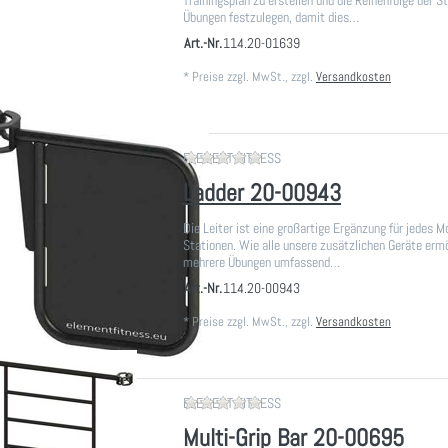
Trainingsplan zu erstellen und die Reihenfolge der S
Übungen festzulegen, damit dies…
Art.-Nr.
114.20-01639
*
Preise zzgl. MwSt., zzgl.
Versandkosten
Zu diesem Produkt liegen noch
ELEMENT FITNESS
Ladder 20-00943
Die Leiter ist eine großartige Ergänzung für jedes M
Stationen. Wie alle unsere zusätzlichen Geräte ermö
mehrere Übungen umfassend…
Art.-Nr.
114.20-00943
*
Preise zzgl. MwSt., zzgl.
Versandkosten
Zu diesem Produkt liegen noch
ELEMENT FITNESS
Multi-Grip Bar 20-00695