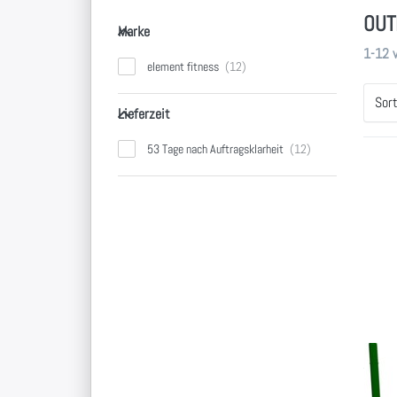
OUT
Marke
Marke
Sucher
1-12
element fitness
Sor
Lieferzeit
Lieferzeit
53 Tage nach Auftragsklarheit