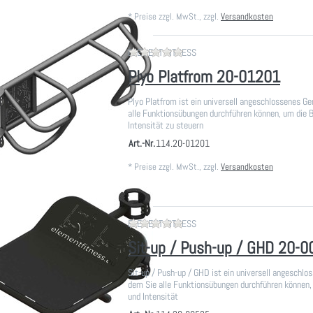
*
Preise zzgl. MwSt., zzgl.
Versandkosten
Zu diesem Produkt liegen noch
ELEMENT FITNESS
Plyo Platfrom 20-01201
Plyo Platfrom ist ein universell angeschlossenes Ge
alle Funktionsübungen durchführen können, um die 
Intensität zu steuern
Art.-Nr.
114.20-01201
*
Preise zzgl. MwSt., zzgl.
Versandkosten
Zu diesem Produkt liegen noch
ELEMENT FITNESS
Sit-up / Push-up / GHD 20-
Sit-up / Push-up / GHD ist ein universell angeschlo
dem Sie alle Funktionsübungen durchführen können,
und Intensität