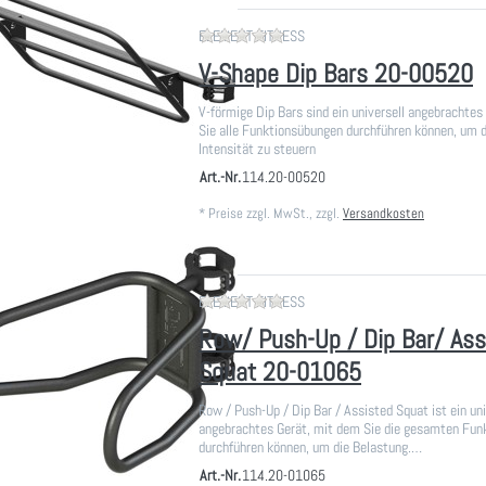
Zu diesem Produkt liegen noch
ELEMENT FITNESS
V-Shape Dip Bars 20-00520
V-förmige Dip Bars sind ein universell angebrachtes
Sie alle Funktionsübungen durchführen können, um 
Intensität zu steuern
Art.-Nr.
114.20-00520
*
Preise zzgl. MwSt., zzgl.
Versandkosten
Zu diesem Produkt liegen noch
ELEMENT FITNESS
Row/ Push-Up / Dip Bar/ Ass
Squat 20-01065
Row / Push-Up / Dip Bar / Assisted Squat ist ein uni
angebrachtes Gerät, mit dem Sie die gesamten Fun
durchführen können, um die Belastung.…
Art.-Nr.
114.20-01065