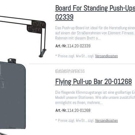
Board For Standing Push-Ups
02339
Das Push-up-Board ist ideal für die Herstellung ein
auf einem der Straßenrahmen von Element Fitness.
Rahmen mit diesem Brett a…
Art.-Nr.
114.20-02339
*
Preise zzgl. MwSt., zzgl.
Versandkosten
Zu diesem Produkt liegen noch
ELEMENT FITNESS
Flying Pull-up Bar 20-01268
Die fliegende Klimmzugstange ist eine großartige E
Modell unserer Stationen. Wie alle unsere zusätzlic
ermöglicht es Ihnen, mehrere…
Art.-Nr.
114.20-01268
*
Preise zzgl. MwSt., zzgl.
Versandkosten