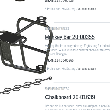
Art.-Nr.
114.20-00525
*
Preise zzgl. MwSt., zzgl.
Versandkosten
Zu diesem Produkt liegen noch
ELEMENT FITNESS
Monkey Bar 20-00355
Monkey Bar ist eine großartige Ergänzung für jedes 
Stationen. Wie alle unsere zusätzlichen Geräte ermö
mehrere Übungen
Art.-Nr.
114.20-00355
*
Preise zzgl. MwSt., zzgl.
Versandkosten
Zu diesem Produkt liegen noch
ELEMENT FITNESS
Сhalkboard 20-01639
Oft hat ein Trainer oder Lehrer die Aufgabe, einen G