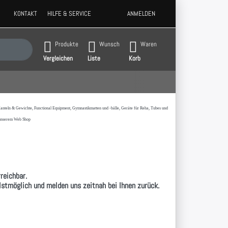
KONTAKT
HILFE & SERVICE
ANMELDEN
 Ergebnisse. Drücken Sie die Eingabetaste, um alle Ergebnisse aufzurufen.
Produkte
Wunsch
Waren
Vergleichen
Liste
Korb
t,Hanteln & Gewichte, Functional Equipment, Gymnastikmatten und -bälle, Geräte für Reha, Tubes und
 unserem Web Shop
reichbar.
llstmöglich und melden uns zeitnah bei Ihnen zurück.