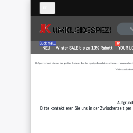
DE
Geben Sie
Guck mal...
TIP
NEU
Winter SALE bis zu 10% Rabatt
YOUR L
JK Sportvertrieb
ist einer der größten Anbieter für den Sportprofi und den zu Hause Trainierenden.
Widerstandsbände
Aufgrund
Bitte kontaktieren Sie uns in der Zwischenzeit per