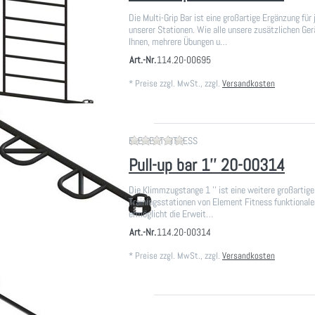
Die Multi-Grip Bar ist eine großartige Ergänzung für
unserer Stationen. Wie alle unsere zusätzlichen Ger
Ihnen, mehrere Übungen u…
Art.-Nr.
114.20-00695
*
Preise zzgl. MwSt., zzgl.
Versandkosten
Zu diesem Produkt liegen noch
ELEMENT FITNESS
Pull-up bar 1'' 20-00314
Die Klimmzugstange 1 '' ist eine weitere großartige
Trainingsstationen von Element Fitness funktionale
ermöglicht die Erweit…
Art.-Nr.
114.20-00314
*
Preise zzgl. MwSt., zzgl.
Versandkosten