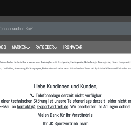
 einen Suchbegriff ein. Während Sie tippen, erscheinen automatisch erste
OGO
MARKEN
RATGEBER
IRONWEAR
 Bei uns finden Sie fast alles, was man zum Training braucht: Kraftgeräte, Cardiogeräte, Bodenbeläge, Fitnessgeräte, Fitness Equipmen
r, Umkleiden, Ausstattung für Kampfsport, Dekoration und vieles mehr. Wir wünschen Ihnen viel Spaß beim Stöbern und Einkaufen in
Liebe Kundinnen und Kunden,
📞 Telefonanlage derzeit nicht verfügbar
 einer technischen Störung ist unsere Telefonanlage derzeit leider nicht er
E-Mail
an
kontakt@jk-sportvertrieb.de
. Wir bearbeiten Ihr Anliegen schne
Vielen Dank für Ihr Verständnis!
Ihr JK Sportvertrieb Team