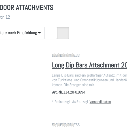
DOOR ATTACHMENTS
gebnisse:
von
12
tiere nach
Empfehlung
Zu diesem Produkt liegen noch
ELEMENT FITNESS
Long Dip Bars Attachment 2
Lange Dip-Bars sind ein großartiger Aufsatz, mit d
von Funktions- und Gymnastikübungen und Handstä
können. Die Stangen sind mit…
Art.-Nr.
114.20-01694
*
Preise zzgl. MwSt., zzgl.
Versandkosten
Zu diesem Produkt liegen noch
ELEMENT FITNESS