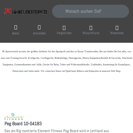
Geben Sie einen Suchbegriff ein. Während Sie
Vergleichen
Wunschliste
Warenkorb
Menü
Anmelden
JK Sportvertrieb
ist einer der größten Anbieter für den Sportprofi und den zu Hause Trainierenden. Bei uns finden Sie fast alles, was
man zum Training braucht: Kraftgeräte, Cardiogeräte, Bodenbeläge, Fitnessgeräte, Fitness Equipment,Hanteln & Gewichte, Functional
Equipment, Gymnastikmatten und -bälle, Geräte für Reha, Tubes und Widerstandsbänder, Umkleiden, Ausstattung für Kampfsport,
Dekoration und vieles mehr. Wir wünschen Ihnen viel Spaß beim Stöbern und Einkaufen in unserem Web Shop
Peg Board 10-04183
Das am Rig montierte Element Fitness Peg Board wird in Lettland aus