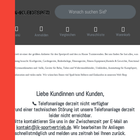
Geben Sie einen Suchbegriff ein. Während Sie
Vergleichen
Wunschliste
Warenkorb
Menü
Anmelden
JK Sportvertrieb
ist einer der größten Anbieter für den Sportprofi und den zu Hause Trainierenden. Bei uns finden Sie fast alles, was
man zum Training braucht: Kraftgeräte, Cardiogeräte, Bodenbeläge, Fitnessgeräte, Fitness Equipment,Hanteln & Gewichte, Functional
Equipment, Gymnastikmatten und -bälle, Geräte für Reha, Tubes und Widerstandsbänder, Umkleiden, Ausstattung für Kampfsport,
Dekoration und vieles mehr. Wir wünschen Ihnen viel Spaß beim Stöbern und Einkaufen in unserem Web Shop
Liebe Kundinnen und Kunden,
📞 Telefonanlage derzeit nicht verfügbar
Aufgrund einer technischen Störung ist unsere Telefonanlage derzeit
leider nicht erreichbar.
Bitte kontaktieren Sie uns in der Zwischenzeit per
E-Mail
an
kontakt@jk-sportvertrieb.de
. Wir bearbeiten Ihr Anliegen
schnellstmöglich und melden uns zeitnah bei Ihnen zurück.