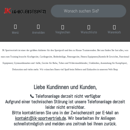
Geben Sie einen Suchbegriff ein. Während Sie
Vergleichen
Wunschliste
Warenkorb
Menü
Anmelden
JK Sportvertrieb
ist einer der größten Anbieter für den Sportprofi und den zu Hause Trainierenden. Bei uns finden Sie fast alles, was
man zum Training braucht: Kraftgeräte, Cardiogeräte, Bodenbeläge, Fitnessgeräte, Fitness Equipment,Hanteln & Gewichte, Functional
Equipment, Gymnastikmatten und -bälle, Geräte für Reha, Tubes und Widerstandsbänder, Umkleiden, Ausstattung für Kampfsport,
Dekoration und vieles mehr. Wir wünschen Ihnen viel Spaß beim Stöbern und Einkaufen in unserem Web Shop
Liebe Kundinnen und Kunden,
📞 Telefonanlage derzeit nicht verfügbar
Aufgrund einer technischen Störung ist unsere Telefonanlage derzeit
leider nicht erreichbar.
Bitte kontaktieren Sie uns in der Zwischenzeit per
E-Mail
an
kontakt@jk-sportvertrieb.de
. Wir bearbeiten Ihr Anliegen
schnellstmöglich und melden uns zeitnah bei Ihnen zurück.