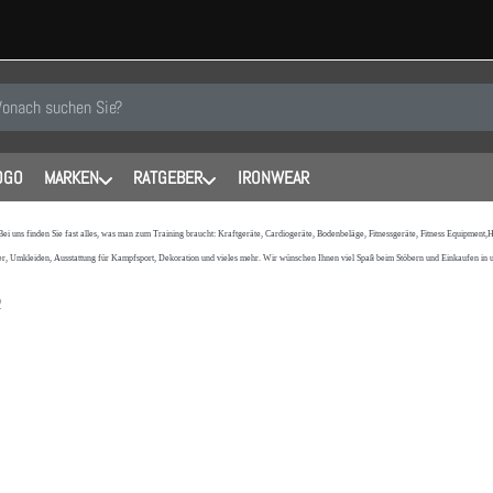
 einen Suchbegriff ein. Während Sie tippen, erscheinen automatisch erste
OGO
MARKEN
RATGEBER
IRONWEAR
 Bei uns finden Sie fast alles, was man zum Training braucht: Kraftgeräte, Cardiogeräte, Bodenbeläge, Fitnessgeräte, Fitness Equipmen
r, Umkleiden, Ausstattung für Kampfsport, Dekoration und vieles mehr. Wir wünschen Ihnen viel Spaß beim Stöbern und Einkaufen in
2