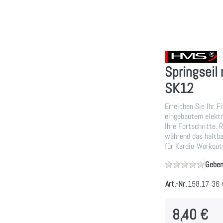
Springseil
SK12
Erreichen Sie Ihr 
eingebautem elektr
Ihre Fortschritte. 
während das haltba
für Kardio-Workouts
Geben
Art.-Nr.
158.17-36
8,40 €