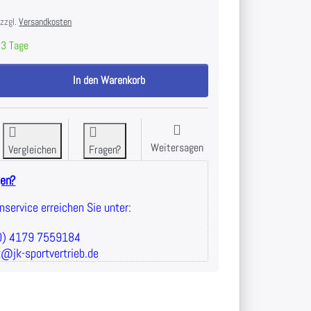
 zzgl.
Versandkosten
3 Tage
Springseil mit Elektronishm Zähler HMS SK12 zu 8,40 €, Menge 1.
In den Warenkorb
Weitersagen
Vergleichen
Fragen?
gen?
service erreichen Sie unter:
(0) 4179 7559184
t@jk-sportvertrieb.de