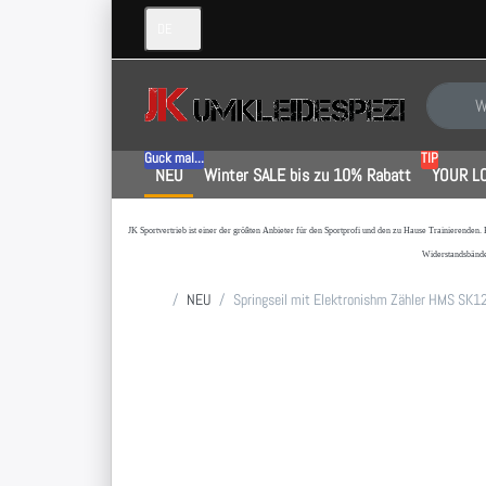
DE
Geben Sie
Guck mal...
TIP
NEU
Winter SALE bis zu 10% Rabatt
YOUR L
JK Sportvertrieb
ist einer der größten Anbieter für den Sportprofi und den zu Hause Trainierenden.
Widerstandsbände
Startseite
NEU
Springseil mit Elektronishm Zähler HMS SK1