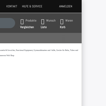
KONTAKT
HILFE & SERVICE
ANMELDEN
 Ergebnisse. Drücken Sie die Eingabetaste, um alle Ergebnisse aufzurufen.
Produkte
Wunsch
Waren
Vergleichen
Liste
Korb
t,Hanteln & Gewichte, Functional Equipment, Gymnastikmatten und -bälle, Geräte für Reha, Tubes und
 unserem Web Shop