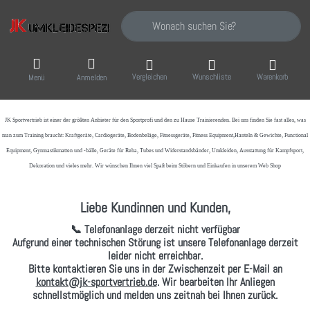
Geben Sie einen Suchbegriff ein. Während Sie
Vergleichen
Wunschliste
Warenkorb
Menü
Anmelden
JK Sportvertrieb
ist einer der größten Anbieter für den Sportprofi und den zu Hause Trainierenden. Bei uns finden Sie fast alles, was
man zum Training braucht: Kraftgeräte, Cardiogeräte, Bodenbeläge, Fitnessgeräte, Fitness Equipment,Hanteln & Gewichte, Functional
Equipment, Gymnastikmatten und -bälle, Geräte für Reha, Tubes und Widerstandsbänder, Umkleiden, Ausstattung für Kampfsport,
Dekoration und vieles mehr. Wir wünschen Ihnen viel Spaß beim Stöbern und Einkaufen in unserem Web Shop
Liebe Kundinnen und Kunden,
📞 Telefonanlage derzeit nicht verfügbar
Aufgrund einer technischen Störung ist unsere Telefonanlage derzeit
leider nicht erreichbar.
Bitte kontaktieren Sie uns in der Zwischenzeit per
E-Mail
an
kontakt@jk-sportvertrieb.de
. Wir bearbeiten Ihr Anliegen
schnellstmöglich und melden uns zeitnah bei Ihnen zurück.