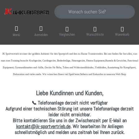
Geben Sie einen Suchbegriff ein. Während Sie
Vergleichen
Wunschliste
Warenkorb
Menü
Anmelden
JK Sportvertrieb
ist einer der größten Anbieter für den Sportprofi und den zu Hause Trainierenden. Bei uns finden Sie fast alles, was
man zum Training braucht: Kraftgeräte, Cardiogeräte, Bodenbeläge, Fitnessgeräte, Fitness Equipment,Hanteln & Gewichte, Functional
Equipment, Gymnastikmatten und -bälle, Geräte für Reha, Tubes und Widerstandsbänder, Umkleiden, Ausstattung für Kampfsport,
Dekoration und vieles mehr. Wir wünschen Ihnen viel Spaß beim Stöbern und Einkaufen in unserem Web Shop
Liebe Kundinnen und Kunden,
📞 Telefonanlage derzeit nicht verfügbar
Aufgrund einer technischen Störung ist unsere Telefonanlage derzeit
leider nicht erreichbar.
Bitte kontaktieren Sie uns in der Zwischenzeit per
E-Mail
an
kontakt@jk-sportvertrieb.de
. Wir bearbeiten Ihr Anliegen
schnellstmöglich und melden uns zeitnah bei Ihnen zurück.