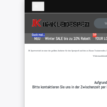
DE
Geben Sie
Guck mal...
TIP
NEU
Winter SALE bis zu 10% Rabatt
YOUR L
JK Sportvertrieb
ist einer der größten Anbieter für den Sportprofi und den zu Hause Trainierenden.
Widerstandsbände
Aufgrund
Bitte kontaktieren Sie uns in der Zwischenzeit per