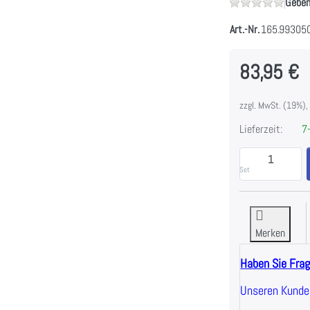
Geben
Art.-Nr.
165.99305
83,95 €
zzgl. MwSt. (19%),
Lieferzeit:
7-
S
Set
Merken
Haben Sie Fra
Unseren Kunden