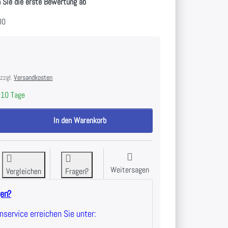
 Sie die erste Bewertung ab
00
 zzgl.
Versandkosten
10 Tage
tapelhilfe 3er-Set zu 83,95 €, Menge 1.
In den Warenkorb
Weitersagen
Vergleichen
Fragen?
gen?
service erreichen Sie unter: