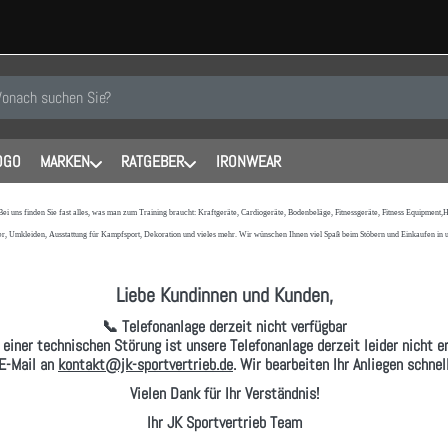
 einen Suchbegriff ein. Während Sie tippen, erscheinen automatisch erste
OGO
MARKEN
RATGEBER
IRONWEAR
 Bei uns finden Sie fast alles, was man zum Training braucht: Kraftgeräte, Cardiogeräte, Bodenbeläge, Fitnessgeräte, Fitness Equipmen
r, Umkleiden, Ausstattung für Kampfsport, Dekoration und vieles mehr. Wir wünschen Ihnen viel Spaß beim Stöbern und Einkaufen in
Liebe Kundinnen und Kunden,
📞 Telefonanlage derzeit nicht verfügbar
 einer technischen Störung ist unsere Telefonanlage derzeit leider nicht er
E-Mail
an
kontakt@jk-sportvertrieb.de
. Wir bearbeiten Ihr Anliegen schne
Vielen Dank für Ihr Verständnis!
Ihr JK Sportvertrieb Team