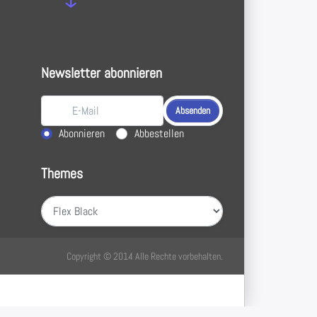
Newsletter abonnieren
Absenden
Aktion wählen
Abonnieren
Abbestellen
Themes
Absenden
Copyright © 2014 Alle Rechte vorbehalten.