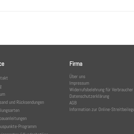
ce
Firma
Über uns
takt
Impressum
g
Widerrufsbelehrung für Verbraucher
rum
Datenschutzerklärung
sand und Rücksendungen
AGB
Information zur Online-Streitbeileg
lungsarten
bauanleitungen
uspunkte-Programm