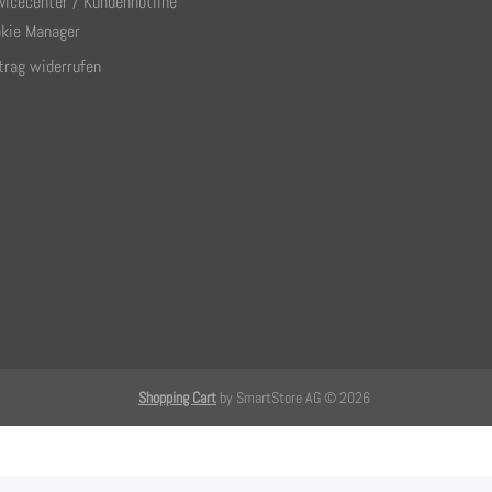
vicecenter / Kundenhotline
kie Manager
trag widerrufen
Shopping Cart
by SmartStore AG © 2026