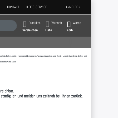
KONTAKT
HILFE & SERVICE
ANMELDEN
 Ergebnisse. Drücken Sie die Eingabetaste, um alle Ergebnisse aufzurufen.
Produkte
Wunsch
Waren
Vergleichen
Liste
Korb
t,Hanteln & Gewichte, Functional Equipment, Gymnastikmatten und -bälle, Geräte für Reha, Tubes und
 unserem Web Shop
reichbar.
llstmöglich und melden uns zeitnah bei Ihnen zurück.