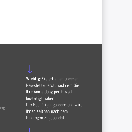
↓
Wichtig:
Sie erhalten unseren
Newsletter erst, nachdem Sie
Ihre Anmeldung per E-Mail
bestätigt haben.
Die Bestätigungsnachricht wird
ung
Ihnen zeitnah nach dem
Eintragen zugesendet.
↓