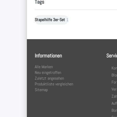
Tags
Stapelhilfe 3er-Set
1
Informationen
Servi
Alle Marken
Kon
Neu eingetroffen
Blo
Zuletzt angesehen
Fo
Produktliste vergleichen
Ver
Sitemap
Zah
Auf
Bon