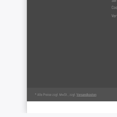
Ser
Coo
Ver
* Alle Preise zzgl. MwSt., zzgl.
Versandkosten