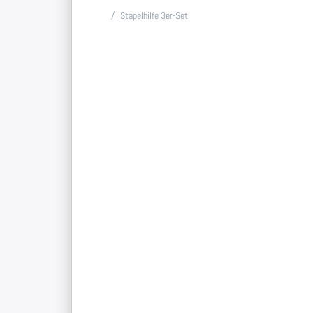
Startseite
Stapelhilfe 3er-Set