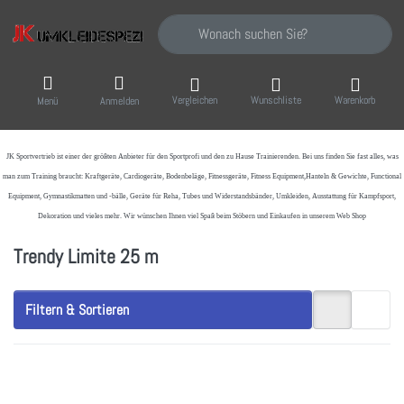
Geben Sie einen Suchbegriff ein. Während Sie
Vergleichen
Wunschliste
Warenkorb
Menü
Anmelden
JK Sportvertrieb
ist einer der größten Anbieter für den Sportprofi und den zu Hause Trainierenden. Bei uns finden Sie fast alles, was
man zum Training braucht: Kraftgeräte, Cardiogeräte, Bodenbeläge, Fitnessgeräte, Fitness Equipment,Hanteln & Gewichte, Functional
Equipment, Gymnastikmatten und -bälle, Geräte für Reha, Tubes und Widerstandsbänder, Umkleiden, Ausstattung für Kampfsport,
Dekoration und vieles mehr. Wir wünschen Ihnen viel Spaß beim Stöbern und Einkaufen in unserem Web Shop
Trendy Limite 25 m
Filtern & Sortieren
Drücken
Sie